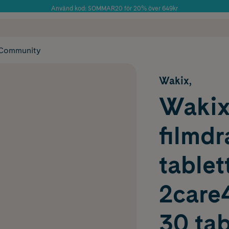
Använd kod: SOMMAR20 för 20% över 649kr
Årets Butik 2025 inom Skönhet
 frakt
✓ Rådgivning från farmaceuter & hudterapeuter
✓ Poäng på alla
Community
Wakix,
Wakix
filmd
tablet
2care
30 tab