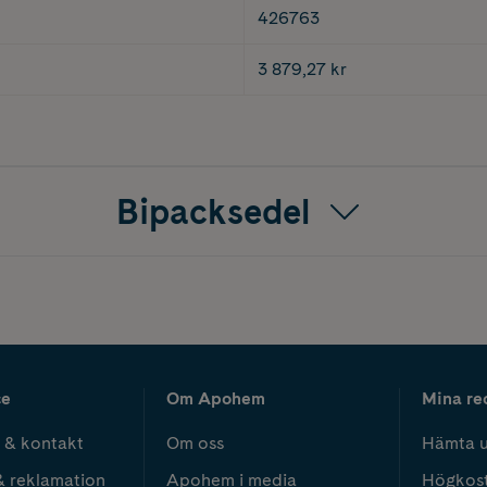
426763
3 879,27 kr
Bipacksedel
ce
Om Apohem
Mina re
 & kontakt
Om oss
Hämta u
& reklamation
Apohem i media
Högkos