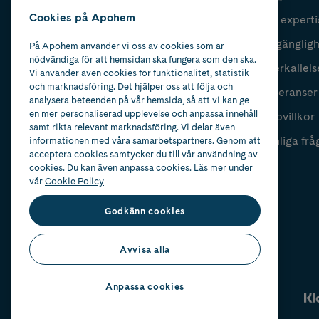
Cookies på Apohem
Vår experti
Fyll i mailadress
Skicka
Tillgänglig
På Apohem använder vi oss av cookies som är
nödvändiga för att hemsidan ska fungera som den ska.
Återkallels
Vi använder även cookies för funktionalitet, statistik
och marknadsföring. Det hjälper oss att följa och
Leveranser
analysera beteenden på vår hemsida, så att vi kan ge
en mer personaliserad upplevelse och anpassa innehåll
Köpvillkor
samt rikta relevant marknadsföring. Vi delar även
Vanliga frå
informationen med våra samarbetspartners. Genom att
acceptera cookies samtycker du till vår användning av
cookies. Du kan även anpassa cookies. Läs mer under
vår
Cookie Policy
Godkänn cookies
Avvisa alla
Anpassa cookies