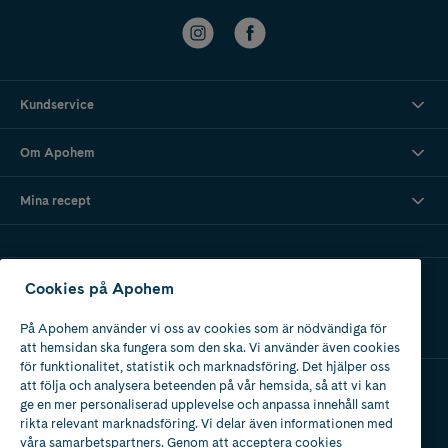
Kundservice
Om Apohem
Mina recept
Ladda ner vår app
Cookies på Apohem
På Apohem använder vi oss av cookies som är nödvändiga för
att hemsidan ska fungera som den ska. Vi använder även cookies
för funktionalitet, statistik och marknadsföring. Det hjälper oss
att följa och analysera beteenden på vår hemsida, så att vi kan
ge en mer personaliserad upplevelse och anpassa innehåll samt
Apotek med tillstånd
rikta relevant marknadsföring. Vi delar även informationen med
av Läkemedelsverket
våra samarbetspartners. Genom att acceptera cookies