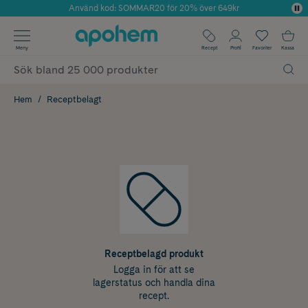
Använd kod: SOMMAR20 för 20% över 649kr
Årets Butik 2025 inom Skönhet
✓ Fri frakt
Meny
Recept
Profil
Favoriter
Kassa
✓ Rådgivning från farmaceuter & hudterapeuter
✓ Poäng på alla köp*
Hem
Receptbelagt
Receptbelagd produkt
Logga in för att se
lagerstatus och handla dina
recept.