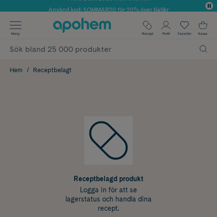
Använd kod: SOMMAR20 för 20% över 649kr
✓ Fri frakt
Meny
Recept
Profil
Favoriter
Kassa
✓ Rådgivning från farmaceuter & hudterapeuter
✓ Poäng på alla köp*
Hem
Receptbelagt
Receptbelagd produkt
Logga in för att se
lagerstatus och handla dina
recept.