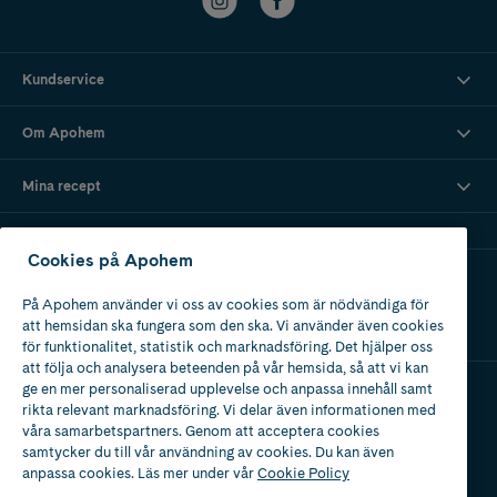
Kundservice
Om Apohem
Mina recept
Cookies på Apohem
Ladda ner vår app
På Apohem använder vi oss av cookies som är nödvändiga för
att hemsidan ska fungera som den ska. Vi använder även cookies
för funktionalitet, statistik och marknadsföring. Det hjälper oss
att följa och analysera beteenden på vår hemsida, så att vi kan
ge en mer personaliserad upplevelse och anpassa innehåll samt
rikta relevant marknadsföring. Vi delar även informationen med
Apotek med tillstånd
våra samarbetspartners. Genom att acceptera cookies
av Läkemedelsverket
samtycker du till vår användning av cookies. Du kan även
anpassa cookies. Läs mer under vår
Cookie Policy