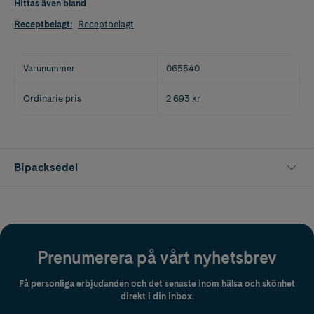
Hittas även bland
Receptbelagt
:
Receptbelagt
Varunummer
065540
Ordinarie pris
2 693 kr
Bipacksedel
Prenumerera på vårt nyhetsbrev
Få personliga erbjudanden och det senaste inom hälsa och skönhet
direkt i din inbox.