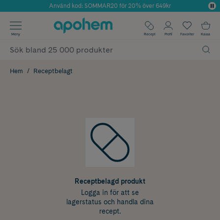
Använd kod: SOMMAR20 för 20% över 649kr
Årets Butik 2025 inom Skönhet
✓ Fri frakt
Meny
Recept
Profil
Favoriter
Kassa
✓ Rådgivning från farmaceuter & hudterapeuter
✓ Poäng på alla köp*
Hem
Receptbelagt
Receptbelagd produkt
Logga in för att se
lagerstatus och handla dina
recept.