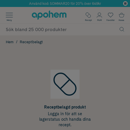
Använd kod: SOMMAR20 för 20% över 649kr
Årets Butik 2025 inom Skönhet
✓ Fri frakt
Meny
Recept
Profil
Favoriter
Kassa
✓ Rådgivning från farmaceuter & hudterapeuter
✓ Poäng på alla köp*
Hem
Receptbelagt
Receptbelagd produkt
Logga in för att se
lagerstatus och handla dina
recept.