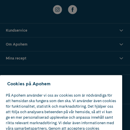
Kundservice
Om Apohem
Mina recept
Ladda ner vår app
Cookies på Apohem
På Apohem använder vi oss av cookies som är nödvändiga för
att hemsidan ska fungera som den ska. Vi använder även cookies
för funktionalitet, statistik och marknadsföring. Det hjälper oss
att följa och analysera beteenden på vår hemsida, så att vi kan
ge en mer personaliserad upplevelse och anpassa innehåll samt
Apotek med tillstånd
rikta relevant marknadsföring. Vi delar även informationen med
av Läkemedelsverket
våra samarbetspartners. Genom att acceptera cookies