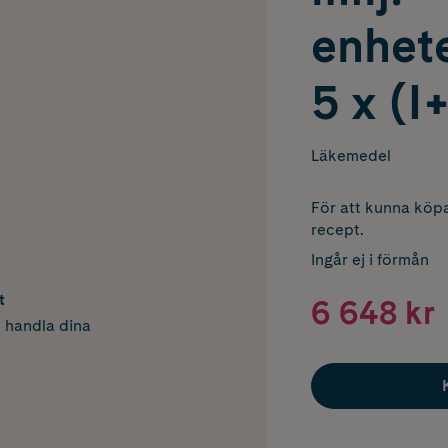
enhete
5 x (I+
Läkemedel
För att kunna köpa
recept.
Ingår ej i förmån
t
6 648 kr
h handla dina