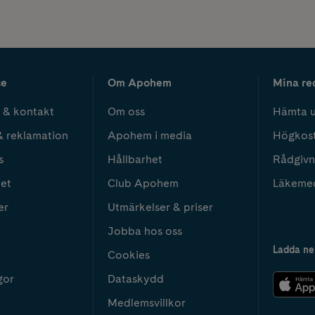
ce
Om Apohem
Mina re
 & kontakt
Om oss
Hämta u
& reklamation
Apohem i media
Högkos
s
Hållbarhet
Rådgivn
het
Club Apohem
Läkeme
er
Utmärkelser & priser
Jobba hos oss
Ladda ne
Cookies
gor
Dataskydd
Medlemsvillkor