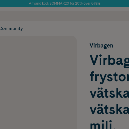
Använd kod: SOMMAR20 för 20% över 649kr
 frakt
✓ Rådgivning från farmaceuter & hudterapeuter
Årets Butik 2025 inom Skönhet
✓ Poäng på alla
Community
Virbagen
Virba
frysto
vätska 
vätska
milj.