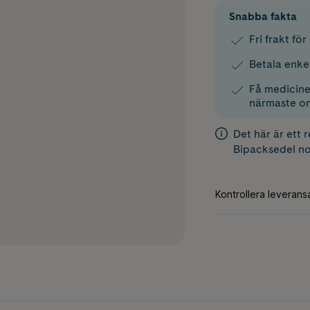
Snabba fakta
Fri frakt fö
Betala enke
Få medicinen
närmaste o
Det här är ett 
Bipacksedel
no