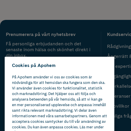
Prenumerera på vårt nyhetsbrev
Kundservi
Få personliga erbjudanden och det
Rådgivning
senaste inom hälsa och skönhet direkt i
din inbox.
Ångerrätt 
Cookies på Apohem
Vår experti
Fyll i mailadress
Skicka
Tillgänglig
På Apohem använder vi oss av cookies som är
nödvändiga för att hemsidan ska fungera som den ska.
Återkallels
Vi använder även cookies för funktionalitet, statistik
och marknadsföring. Det hjälper oss att följa och
Leveranser
analysera beteenden på vår hemsida, så att vi kan ge
en mer personaliserad upplevelse och anpassa innehåll
Köpvillkor
samt rikta relevant marknadsföring. Vi delar även
Vanliga frå
informationen med våra samarbetspartners. Genom att
acceptera cookies samtycker du till vår användning av
cookies. Du kan även anpassa cookies. Läs mer under