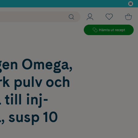
 köp*
Hämta ut recept
gen Omega,
rk pulv och
till inj-
, susp 10