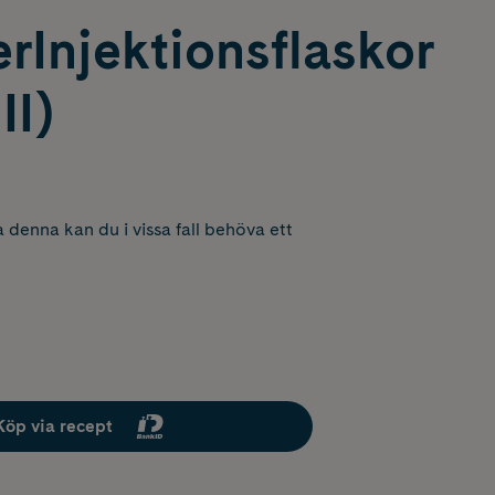
rInjektionsflaskor
II)
 denna kan du i vissa fall behöva ett
Köp via recept