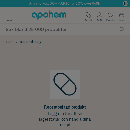
Använd kod: SOMMAR20 för 20% över 649kr
Årets Butik 2025 inom Skönhet
✓ Fri frakt
Meny
Recept
Profil
Favoriter
Kassa
✓ Rådgivning från farmaceuter & hudterapeuter
✓ Poäng på alla köp*
Hem
Receptbelagt
Receptbelagd produkt
Logga in för att se
lagerstatus och handla dina
recept.