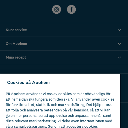
Kundservice
Om Apohem
Mina recept
Ladda ner vår app
Cookies på Apohem
På Apohem använder vi oss av cookies som är nödvändiga för
att hemsidan ska fungera som den ska. Vi använder även cookies
för funktionalitet, statistik och marknadsföring. Det hjälper oss
att följa och analysera beteenden på vår hemsida, så att vi kan
ge en mer personaliserad upplevelse och anpassa innehåll samt
Apotek med tillstånd
rikta relevant marknadsföring. Vi delar även informationen med
av Läkemedelsverket
våra samarbetspartners. Genom att acceptera cookies