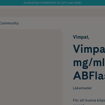
Använd kod: SOMMAR20 för 20% över 649kr
Årets Butik 2025 inom Skönhet
 frakt
✓ Rådgivning från farmaceuter & hudterapeuter
✓ Poäng på alla
Community
Vimpat,
Vimpat
mg/ml
ABFla
Läkemedel
För att kunna köpa