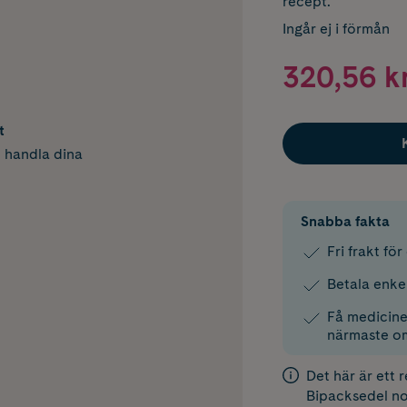
recept.
Ingår ej i förmån
320,56 k
t
h handla dina
Snabba fakta
Fri frakt fö
Betala enke
Få medicinen
närmaste o
Det här är ett 
Bipacksedel
no