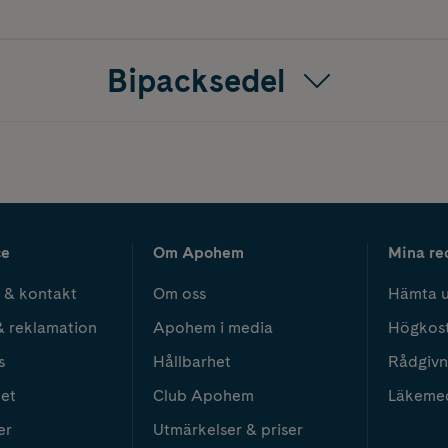
Bipacksedel
ce
Om Apohem
Mina re
 & kontakt
Om oss
Hämta u
& reklamation
Apohem i media
Högkos
s
Hållbarhet
Rådgivn
het
Club Apohem
Läkeme
er
Utmärkelser & priser