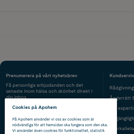
Prenumerera på vårt nyhetsbrev
Kundservi
Få personliga erbjudanden och det
Rådgivning
senaste inom hälsa och skönhet direkt i
din inbox.
Ångerrätt 
Cookies på Apohem
Vår experti
Fyll i mailadress
Skicka
Tillgänglig
På Apohem använder vi oss av cookies som är
nödvändiga för att hemsidan ska fungera som den ska.
Återkallels
Vi använder även cookies för funktionalitet, statistik