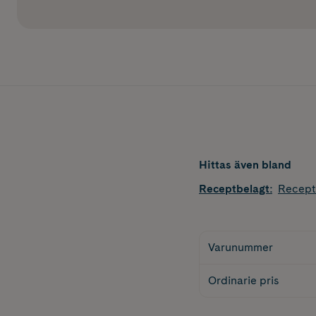
Hittas även bland
Receptbelagt
:
Recept
Varunummer
Ordinarie pris