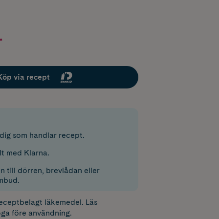
r
Köp via recept
r dig som handlar recept.
lt med Klarna.
 till dörren, brevlådan eller
mbud.
receptbelagt läkemedel. Läs
ga före användning.