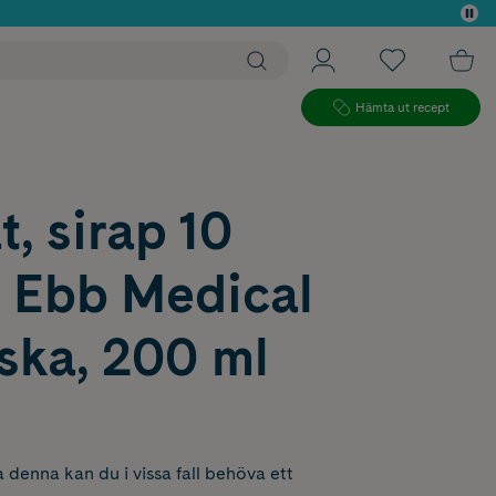
 köp*
Hämta ut recept
, sirap 10
 Ebb Medical
ska, 200 ml
 denna kan du i vissa fall behöva ett