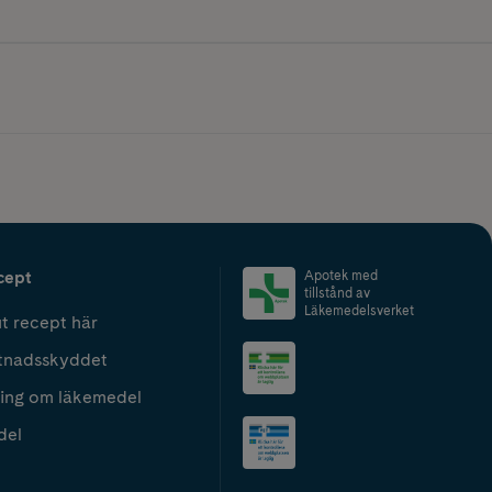
cept
Apotek med
tillstånd av
Läkemedelsverket
t recept här
tnadsskyddet
ing om läkemedel
del