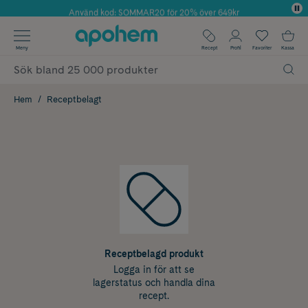
Använd kod: SOMMAR20 för 20% över 649kr
Årets Butik 2025 inom Skönhet
✓ Fri frakt
Meny
Recept
Profil
Favoriter
Kassa
✓ Rådgivning från farmaceuter & hudterapeuter
✓ Poäng på alla köp*
Hem
Receptbelagt
Receptbelagd produkt
Logga in för att se
lagerstatus och handla dina
recept.