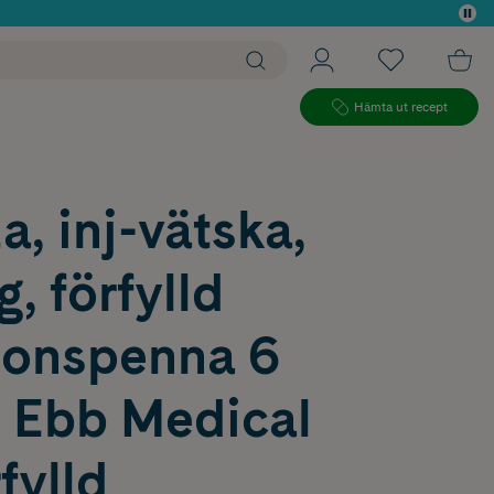
 köp*
Hämta ut recept
a, inj-vätska,
g, förfylld
tionspenna 6
 Ebb Medical
fylld