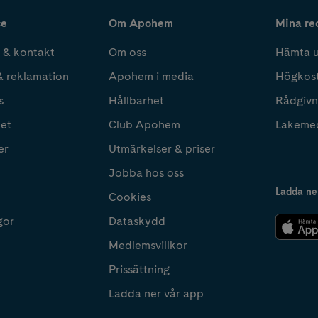
ce
Om Apohem
Mina re
 & kontakt
Om oss
Hämta u
& reklamation
Apohem i media
Högkos
s
Hållbarhet
Rådgivn
het
Club Apohem
Läkeme
er
Utmärkelser & priser
Jobba hos oss
Ladda ne
Cookies
gor
Dataskydd
Medlemsvillkor
Prissättning
Ladda ner vår app