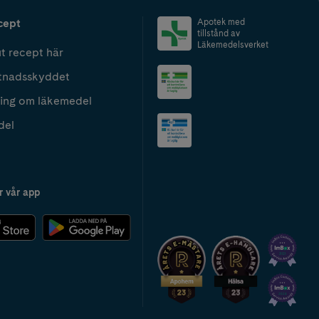
cept
Apotek med
tillstånd av
Läkemedelsverket
t recept här
tnadsskyddet
ing om läkemedel
del
r vår app
2024