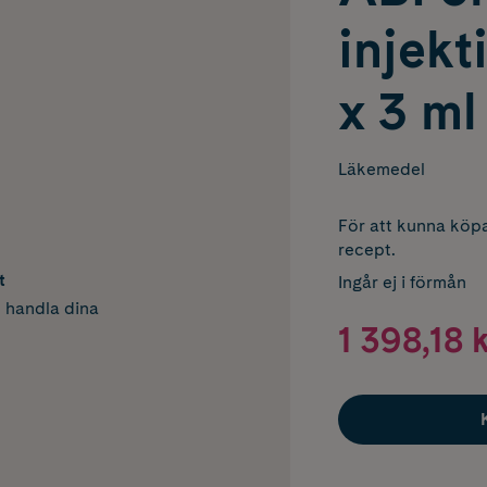
injekt
x 3 ml
Läkemedel
För att kunna köpa
recept.
t
Ingår ej i förmån
h handla dina
1 398,18 