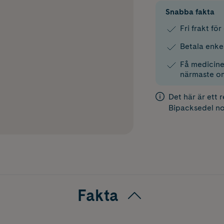
Snabba fakta
Fri frakt fö
Betala enke
Få medicinen
närmaste o
Det här är ett 
Bipacksedel
no
Fakta