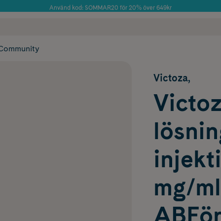
Använd kod: SOMMAR20 för 20% över 649kr
Årets Butik 2025 inom Skönhet
 frakt
✓ Rådgivning från farmaceuter & hudterapeuter
✓ Poäng på alla
Community
Victoza,
Victoz
lösnin
injek
mg/ml
ABFör