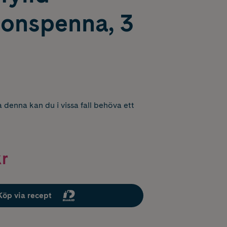
ionspenna, 3
 denna kan du i vissa fall behöva ett
kr
Köp via recept