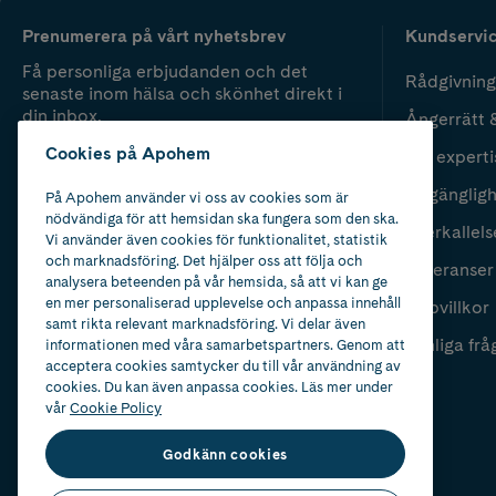
Prenumerera på vårt nyhetsbrev
Kundservi
Få personliga erbjudanden och det
Rådgivning
senaste inom hälsa och skönhet direkt i
din inbox.
Ångerrätt 
Cookies på Apohem
Vår experti
Fyll i mailadress
Skicka
Tillgänglig
På Apohem använder vi oss av cookies som är
nödvändiga för att hemsidan ska fungera som den ska.
Återkallels
Vi använder även cookies för funktionalitet, statistik
och marknadsföring. Det hjälper oss att följa och
Leveranser
analysera beteenden på vår hemsida, så att vi kan ge
en mer personaliserad upplevelse och anpassa innehåll
Köpvillkor
samt rikta relevant marknadsföring. Vi delar även
Vanliga frå
informationen med våra samarbetspartners. Genom att
acceptera cookies samtycker du till vår användning av
cookies. Du kan även anpassa cookies. Läs mer under
vår
Cookie Policy
Godkänn cookies