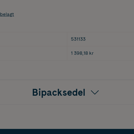
belagt
531133
1 398,18 kr
Bipacksedel