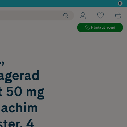
 köp*
Hämta ut recept
,
ragerad
t 50 mg
achim
ter, 4