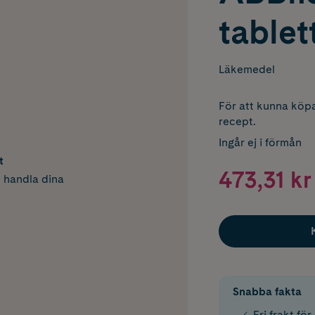
tablet
Läkemedel
För att kunna köpa
recept.
Ingår ej i förmån
t
473,31 kr
h handla dina
Snabba fakta
Fri frakt fö