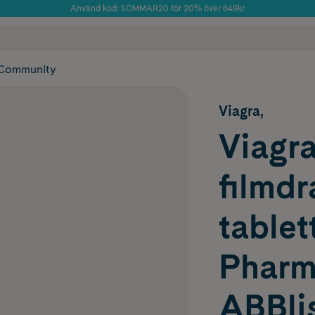
Använd kod: SOMMAR20 för 20% över 649kr
Årets Butik 2025 inom Skönhet
 frakt
✓ Rådgivning från farmaceuter & hudterapeuter
✓ Poäng på alla
Community
Viagra,
Viagra
filmd
tablet
Pharm
ABBlis