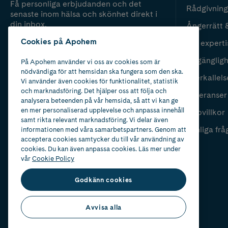
Få personliga erbjudanden och det
Rådgivning
senaste inom hälsa och skönhet direkt i
din inbox.
Ångerrätt 
Cookies på Apohem
Vår experti
Fyll i mailadress
Skicka
Tillgänglig
På Apohem använder vi oss av cookies som är
nödvändiga för att hemsidan ska fungera som den ska.
Återkallels
Vi använder även cookies för funktionalitet, statistik
och marknadsföring. Det hjälper oss att följa och
Leveranser
analysera beteenden på vår hemsida, så att vi kan ge
en mer personaliserad upplevelse och anpassa innehåll
Köpvillkor
samt rikta relevant marknadsföring. Vi delar även
Vanliga frå
informationen med våra samarbetspartners. Genom att
acceptera cookies samtycker du till vår användning av
cookies. Du kan även anpassa cookies. Läs mer under
vår
Cookie Policy
Godkänn cookies
Avvisa alla