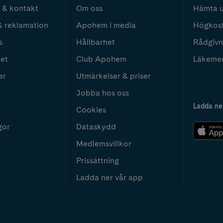
 & kontakt
Om oss
Hämta u
& reklamation
Apohem i media
Högkos
s
Hållbarhet
Rådgivn
het
Club Apohem
Läkeme
er
Utmärkelser & priser
Jobba hos oss
Ladda ne
Cookies
gor
Dataskydd
Medlemsvillkor
Prissättning
Ladda ner vår app