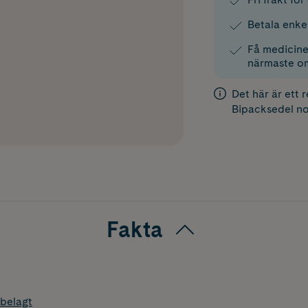
Betala enke
Få medicinen
närmaste o
Det här är ett 
Bipacksedel
no
Fakta
belagt