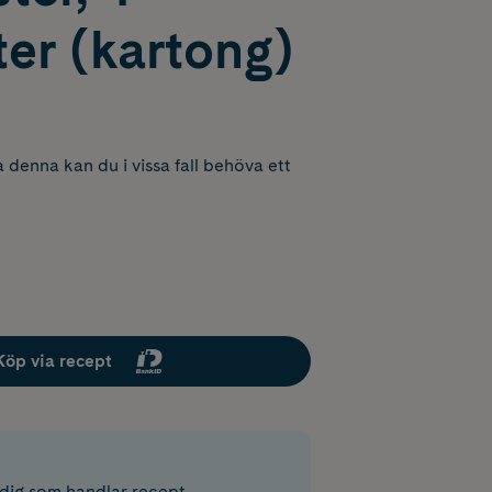
ter (kartong)
 denna kan du i vissa fall behöva ett
Köp via recept
r dig som handlar recept.