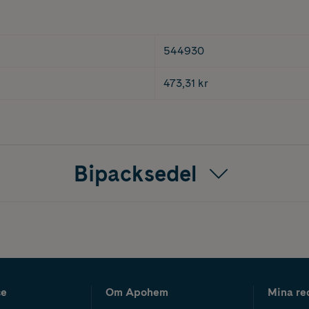
544930
473,31 kr
Bipacksedel
ce
Om Apohem
Mina re