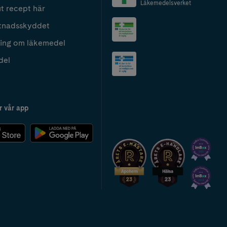
Läkemedelsverket
t recept här
tnadsskyddet
ing om läkemedel
del
r vår app
2024