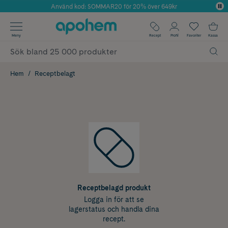
Använd kod: SOMMAR20 för 20% över 649kr
Årets Butik 2025 inom Skönhet
✓ Fri frakt
Meny
Recept
Profil
Favoriter
Kassa
✓ Rådgivning från farmaceuter & hudterapeuter
✓ Poäng på alla köp*
Hem
Receptbelagt
Receptbelagd produkt
Logga in för att se
lagerstatus och handla dina
recept.