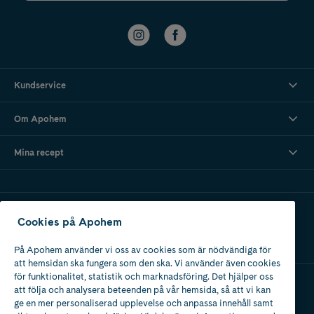
Kundservice
Om Apohem
Mina recept
Ladda ner vår app
Cookies på Apohem
På Apohem använder vi oss av cookies som är nödvändiga för
att hemsidan ska fungera som den ska. Vi använder även cookies
för funktionalitet, statistik och marknadsföring. Det hjälper oss
att följa och analysera beteenden på vår hemsida, så att vi kan
Apotek med tillstånd
ge en mer personaliserad upplevelse och anpassa innehåll samt
av Läkemedelsverket