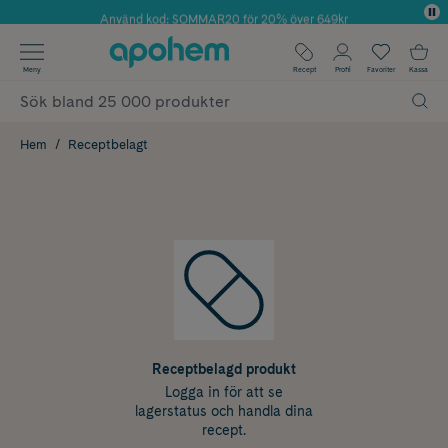
Använd kod: SOMMAR20 för 20% över 649kr
✓ Fri frakt
Meny
Recept
Profil
Favoriter
Kassa
✓ Rådgivning från farmaceuter & hudterapeuter
✓ Poäng på alla köp*
Hem
Receptbelagt
Receptbelagd produkt
Logga in för att se
lagerstatus och handla dina
recept.