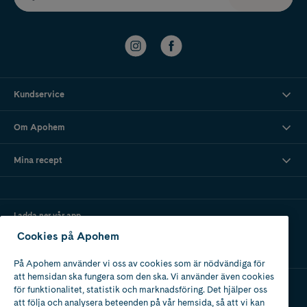
Kundservice
Om Apohem
Mina recept
Ladda ner vår app
Cookies på Apohem
På Apohem använder vi oss av cookies som är nödvändiga för
att hemsidan ska fungera som den ska. Vi använder även cookies
för funktionalitet, statistik och marknadsföring. Det hjälper oss
att följa och analysera beteenden på vår hemsida, så att vi kan
Apotek med tillstånd