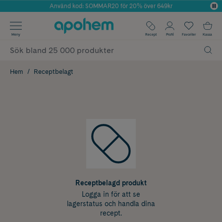
Använd kod: SOMMAR20 för 20% över 649kr
Årets Butik 2025 inom Skönhet
✓ Fri frakt
Meny
Recept
Profil
Favoriter
Kassa
✓ Rådgivning från farmaceuter & hudterapeuter
✓ Poäng på alla köp*
Hem
Receptbelagt
Receptbelagd produkt
Logga in för att se
lagerstatus och handla dina
recept.