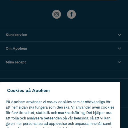
Kundservice
Om Apohem
Mina recept
Ladda ner vår app
Cookies på Apohem
På Apohem använder vi oss av cookies som är nödvändiga för
att hemsidan ska fungera som den ska. Vi använder även cookies
för funktionalitet, statistik och marknadsföring. Det hjälper oss
att följa och analysera beteenden på vår hemsida, så att vi kan
Apotek med tillstånd
ge en mer personaliserad upplevelse och anpassa innehåll samt
av Läkemedelsverket