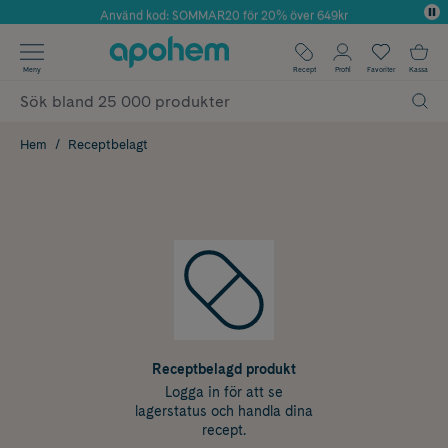
Använd kod: SOMMAR20 för 20% över 649kr
Årets Butik 2025 inom Skönhet
✓ Fri frakt
Meny
Recept
Profil
Favoriter
Kassa
✓ Rådgivning från farmaceuter & hudterapeuter
✓ Poäng på alla köp*
Hem
Receptbelagt
Receptbelagd produkt
Logga in för att se
lagerstatus och handla dina
recept.