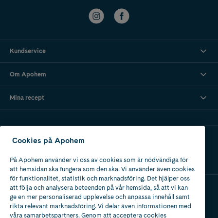
Kundservice
Om Apohem
Mina recept
Ladda ner vår app
Cookies på Apohem
På Apohem använder vi oss av cookies som är nödvändiga för
att hemsidan ska fungera som den ska. Vi använder även cookies
för funktionalitet, statistik och marknadsföring. Det hjälper oss
att följa och analysera beteenden på vår hemsida, så att vi kan
ge en mer personaliserad upplevelse och anpassa innehåll samt
Apotek med tillstånd
rikta relevant marknadsföring. Vi delar även informationen med
av Läkemedelsverket
våra samarbetspartners. Genom att acceptera cookies