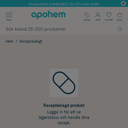
Använd kod: SOMMAR20 för 20% över 649kr
Årets Butik 2025 inom Skönhet
✓ Fri frakt
Meny
Recept
Profil
Favoriter
Kassa
✓ Rådgivning från farmaceuter & hudterapeuter
✓ Poäng på alla köp*
Hem
Receptbelagt
Receptbelagd produkt
Logga in för att se
lagerstatus och handla dina
recept.