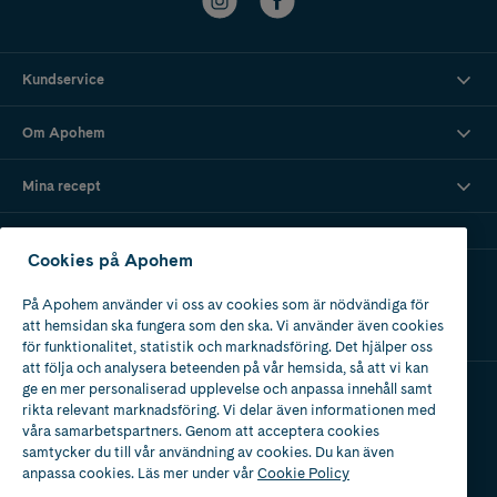
Kundservice
Om Apohem
Mina recept
Cookies på Apohem
Ladda ner vår app
På Apohem använder vi oss av cookies som är nödvändiga för
att hemsidan ska fungera som den ska. Vi använder även cookies
för funktionalitet, statistik och marknadsföring. Det hjälper oss
att följa och analysera beteenden på vår hemsida, så att vi kan
ge en mer personaliserad upplevelse och anpassa innehåll samt
rikta relevant marknadsföring. Vi delar även informationen med
Apotek med tillstånd
våra samarbetspartners. Genom att acceptera cookies
av Läkemedelsverket
samtycker du till vår användning av cookies. Du kan även
anpassa cookies. Läs mer under vår
Cookie Policy