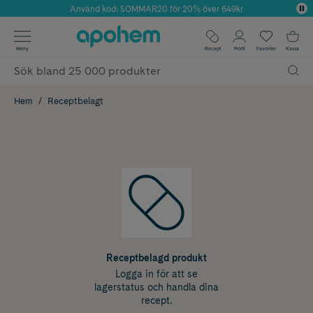
Använd kod: SOMMAR20 för 20% över 649kr
Årets Butik 2025 inom Skönhet
✓ Fri frakt
Meny
Recept
Profil
Favoriter
Kassa
✓ Rådgivning från farmaceuter & hudterapeuter
✓ Poäng på alla köp*
Hem
Receptbelagt
Receptbelagd produkt
Logga in för att se
lagerstatus och handla dina
recept.