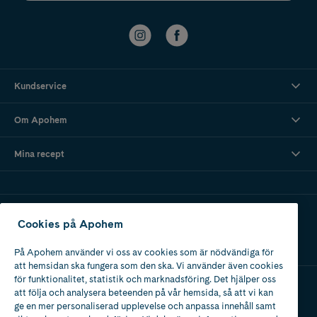
Kundservice
Om Apohem
Mina recept
Ladda ner vår app
Cookies på Apohem
På Apohem använder vi oss av cookies som är nödvändiga för
att hemsidan ska fungera som den ska. Vi använder även cookies
för funktionalitet, statistik och marknadsföring. Det hjälper oss
att följa och analysera beteenden på vår hemsida, så att vi kan
Apotek med tillstånd
ge en mer personaliserad upplevelse och anpassa innehåll samt
av Läkemedelsverket