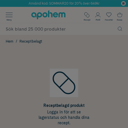
Använd kod: SOMMAR20 för 20% över 649kr
Årets Butik 2025 inom Skönhet
✓ Fri frakt
Meny
Recept
Profil
Favoriter
Kassa
✓ Rådgivning från farmaceuter & hudterapeuter
✓ Poäng på alla köp*
Hem
Receptbelagt
Receptbelagd produkt
Logga in för att se
lagerstatus och handla dina
recept.