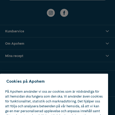
Kundservice
Om Apohem
Mina recept
Ladda ner vår app
Cookies på Apohem
På Apohem använder vi oss av cookies som är nödvändiga för
att hemsidan ska fungera som den ska. Vi använder även cookies
för funktionalitet, statistik och marknadsföring. Det hjälper oss
att följa och analysera beteenden på vår hemsida, så att vi kan
Apotek med tillstånd
ge en mer personaliserad upplevelse och anpassa innehåll samt
av Läkemedelsverket