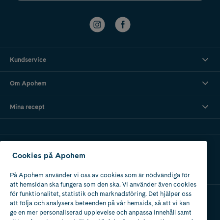
Kundservice
Om Apohem
Mina recept
Ladda ner vår app
Cookies på Apohem
På Apohem använder vi oss av cookies som är nödvändiga för
att hemsidan ska fungera som den ska. Vi använder även cookies
för funktionalitet, statistik och marknadsföring. Det hjälper oss
att följa och analysera beteenden på vår hemsida, så att vi kan
Apotek med tillstånd
ge en mer personaliserad upplevelse och anpassa innehåll samt
av Läkemedelsverket