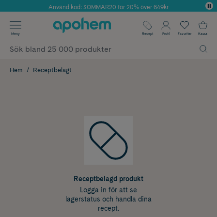
Använd kod: SOMMAR20 för 20% över 649kr
Årets Butik 2025 inom Skönhet
✓ Fri frakt
Meny
Recept
Profil
Favoriter
Kassa
✓ Rådgivning från farmaceuter & hudterapeuter
✓ Poäng på alla köp*
Hem
Receptbelagt
Receptbelagd produkt
Logga in för att se
lagerstatus och handla dina
recept.