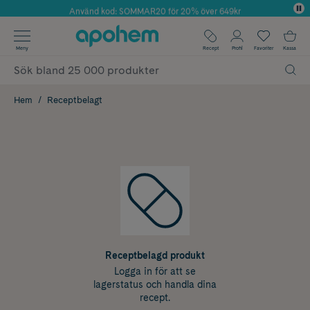
Använd kod: SOMMAR20 för 20% över 649kr
Årets Butik 2025 inom Skönhet
✓ Fri frakt
Meny
Recept
Profil
Favoriter
Kassa
✓ Rådgivning från farmaceuter & hudterapeuter
✓ Poäng på alla köp*
Hem
Receptbelagt
Receptbelagd produkt
Logga in för att se
lagerstatus och handla dina
recept.