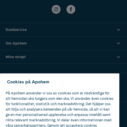
Kundservice
Om Apohem
Mina recept
Ladda ner vår app
Cookies på Apohem
På Apohem använder vi oss av cookies som är nödvändiga för
att hemsidan ska fungera som den ska. Vi använder även cookies
för funktionalitet, statistik och marknadsföring. Det hjälper oss
att följa och analysera beteenden på vår hemsida, så att vi kan
ge en mer personaliserad upplevelse och anpassa innehåll samt
Apotek med tillstånd
rikta relevant marknadsföring. Vi delar även informationen med
av Läkemedelsverket
våra samarbetspartners. Genom att acceptera cookies