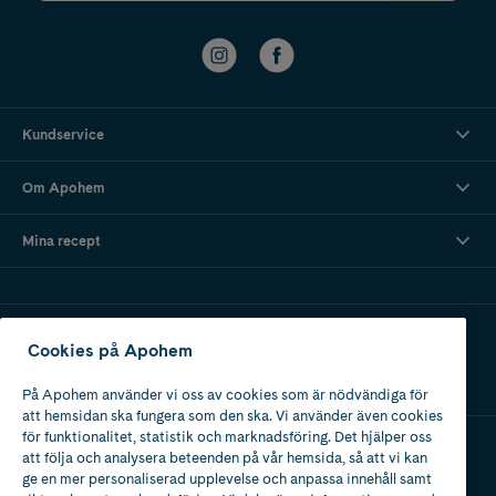
Kundservice
Om Apohem
Mina recept
Ladda ner vår app
Cookies på Apohem
På Apohem använder vi oss av cookies som är nödvändiga för
att hemsidan ska fungera som den ska. Vi använder även cookies
för funktionalitet, statistik och marknadsföring. Det hjälper oss
att följa och analysera beteenden på vår hemsida, så att vi kan
Apotek med tillstånd
ge en mer personaliserad upplevelse och anpassa innehåll samt
av Läkemedelsverket