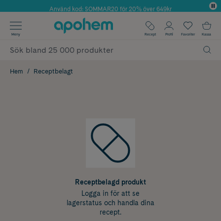
Använd kod: SOMMAR20 för 20% över 649kr
Årets Butik 2025 inom Skönhet
✓ Fri frakt
Meny
Recept
Profil
Favoriter
Kassa
✓ Rådgivning från farmaceuter & hudterapeuter
✓ Poäng på alla köp*
Hem
Receptbelagt
Receptbelagd produkt
Logga in för att se
lagerstatus och handla dina
recept.