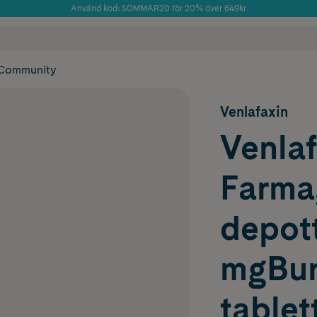
Använd kod: SOMMAR20 för 20% över 649kr
Årets Butik 2025 inom Skönhet
 frakt
✓ Rådgivning från farmaceuter & hudterapeuter
✓ Poäng på alla
Community
Venlafaxin
Venlaf
Farma
depott
mgBur
tablet