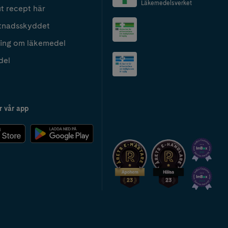
Läkemedelsverket
t recept här
tnadsskyddet
ing om läkemedel
del
r vår app
2024