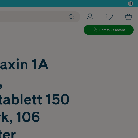
 köp*
Hämta ut recept
axin 1A
,
ablett 150
k, 106
ter