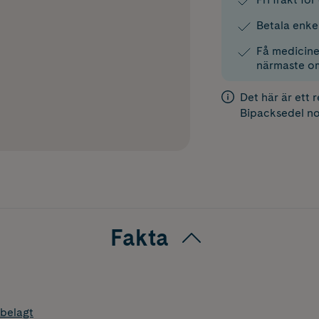
Betala enke
Få medicinen
närmaste o
Det här är ett 
Bipacksedel
no
Fakta
belagt