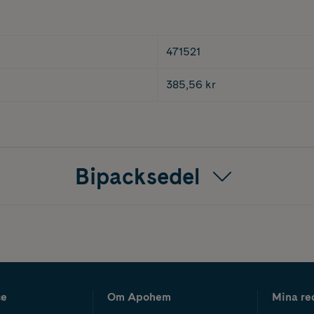
471521
385,56 kr
Bipacksedel
ce
Om Apohem
Mina re