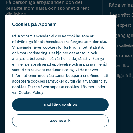
Få personliga erbjudanden och det
Rådgivning
senaste inom hälsa och skönhet direkt i
din inbox.
Ångerrätt 
Cookies på Apohem
Vår experti
Fyll i mailadress
Skicka
Tillgänglig
På Apohem använder vi oss av cookies som är
nödvändiga för att hemsidan ska fungera som den ska.
Återkallels
Vi använder även cookies för funktionalitet, statistik
och marknadsföring. Det hjälper oss att följa och
Leveranser
analysera beteenden på vår hemsida, så att vi kan ge
en mer personaliserad upplevelse och anpassa innehåll
Köpvillkor
samt rikta relevant marknadsföring. Vi delar även
Vanliga frå
informationen med våra samarbetspartners. Genom att
acceptera cookies samtycker du till vår användning av
cookies. Du kan även anpassa cookies. Läs mer under
vår
Cookie Policy
Godkänn cookies
Avvisa alla