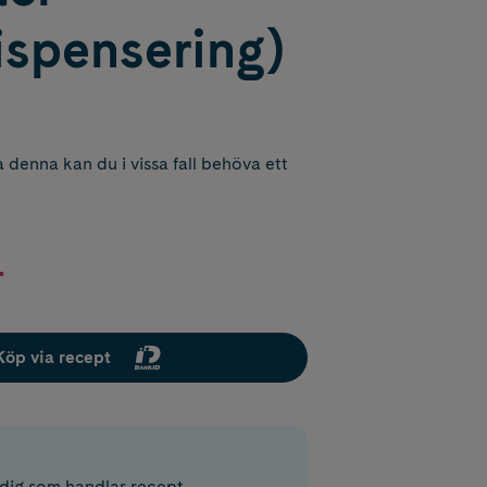
ispensering)
 denna kan du i vissa fall behöva ett
r
Köp via recept
r dig som handlar recept.