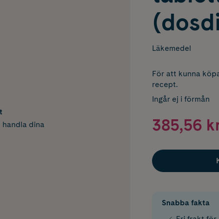
(dosd
Läkemedel
För att kunna köpa
recept.
Ingår ej i förmån
t
385,56 k
h handla dina
Snabba fakta
Fri frakt fö