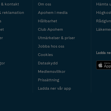
 & kontakt
Om oss
Hämta u
& reklamation
Apohem i media
Högkos
s
Hållbarhet
Rådgivn
het
Club Apohem
Läkeme
er
Utmärkelser & priser
Jobba hos oss
Ladda ne
Cookies
gor
Dataskydd
Medlemsvillkor
Prissättning
Ladda ner vår app