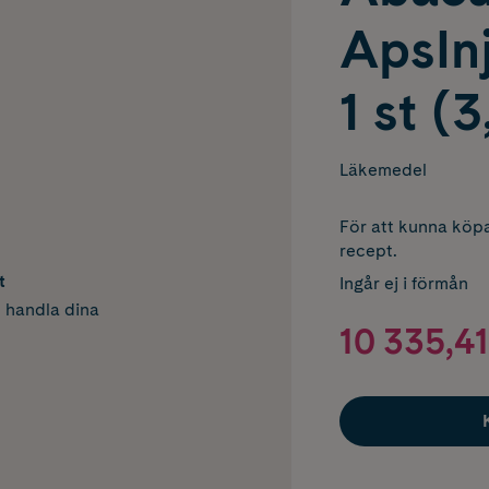
ApsInj
1 st (
Läkemedel
För att kunna köpa
recept.
t
Ingår ej i förmån
h handla dina
10 335,41