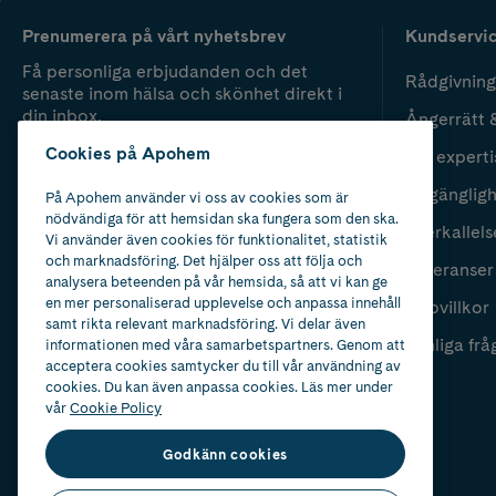
Prenumerera på vårt nyhetsbrev
Kundservi
Få personliga erbjudanden och det
Rådgivning
senaste inom hälsa och skönhet direkt i
din inbox.
Ångerrätt 
Cookies på Apohem
Vår experti
Fyll i mailadress
Skicka
Tillgänglig
På Apohem använder vi oss av cookies som är
nödvändiga för att hemsidan ska fungera som den ska.
Återkallels
Vi använder även cookies för funktionalitet, statistik
och marknadsföring. Det hjälper oss att följa och
Leveranser
analysera beteenden på vår hemsida, så att vi kan ge
en mer personaliserad upplevelse och anpassa innehåll
Köpvillkor
samt rikta relevant marknadsföring. Vi delar även
Vanliga frå
informationen med våra samarbetspartners. Genom att
acceptera cookies samtycker du till vår användning av
cookies. Du kan även anpassa cookies. Läs mer under
vår
Cookie Policy
Godkänn cookies