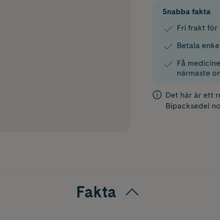
Snabba fakta
Fri frakt fö
Betala enke
Få medicinen
närmaste o
Det här är ett 
Bipacksedel
no
Fakta