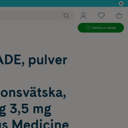
 köp*
Hämta ut recept
DE, pulver
ionsvätska,
g 3,5 mg
s Medicine