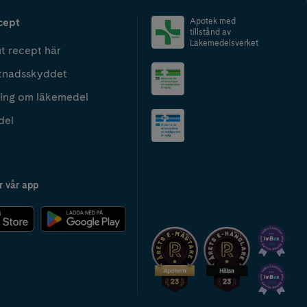
cept
Apotek med
tillstånd av
Läkemedelsverket
t recept här
tnadsskyddet
ing om läkemedel
del
r vår app
2024