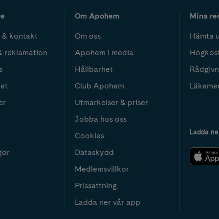
ce
Om Apohem
Mina re
 & kontakt
Om oss
Hämta u
& reklamation
Apohem i media
Högkos
s
Hållbarhet
Rådgivn
het
Club Apohem
Läkeme
er
Utmärkelser & priser
Jobba hos oss
Ladda ne
Cookies
gor
Dataskydd
Medlemsvillkor
Prissättning
Ladda ner vår app