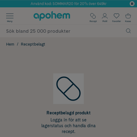
Använd kod: SOMMAR20 för 20% över 649kr
Årets Butik 2025 inom Skönhet
✓ Fri frakt
Meny
Recept
Profil
Favoriter
Kassa
✓ Rådgivning från farmaceuter & hudterapeuter
✓ Poäng på alla köp*
Hem
Receptbelagt
Receptbelagd produkt
Logga in för att se
lagerstatus och handla dina
recept.