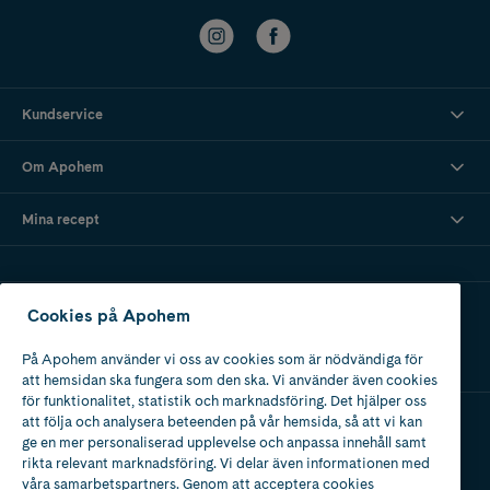
Kundservice
Om Apohem
Mina recept
Ladda ner vår app
Cookies på Apohem
På Apohem använder vi oss av cookies som är nödvändiga för
att hemsidan ska fungera som den ska. Vi använder även cookies
för funktionalitet, statistik och marknadsföring. Det hjälper oss
att följa och analysera beteenden på vår hemsida, så att vi kan
ge en mer personaliserad upplevelse och anpassa innehåll samt
Apotek med tillstånd
rikta relevant marknadsföring. Vi delar även informationen med
av Läkemedelsverket
våra samarbetspartners. Genom att acceptera cookies