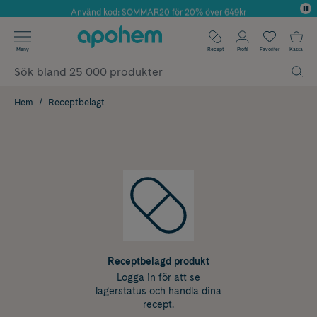
Använd kod: SOMMAR20 för 20% över 649kr
Årets Butik 2025 inom Skönhet
✓ Fri frakt
Meny
Recept
Profil
Favoriter
Kassa
✓ Rådgivning från farmaceuter & hudterapeuter
✓ Poäng på alla köp*
Hem
Receptbelagt
Receptbelagd produkt
Logga in för att se
lagerstatus och handla dina
recept.