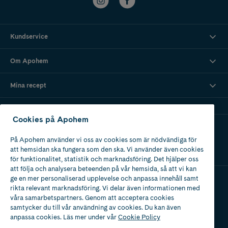
Kundservice
Om Apohem
Mina recept
Cookies på Apohem
Ladda ner vår app
På Apohem använder vi oss av cookies som är nödvändiga för
att hemsidan ska fungera som den ska. Vi använder även cookies
för funktionalitet, statistik och marknadsföring. Det hjälper oss
att följa och analysera beteenden på vår hemsida, så att vi kan
ge en mer personaliserad upplevelse och anpassa innehåll samt
rikta relevant marknadsföring. Vi delar även informationen med
Apotek med tillstånd
våra samarbetspartners. Genom att acceptera cookies
av Läkemedelsverket
samtycker du till vår användning av cookies. Du kan även
anpassa cookies. Läs mer under vår
Cookie Policy