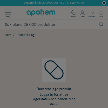
Använd kod: SOMMAR20 för 20% över 649kr
Årets Butik 2025 inom Skönhet
✓ Fri frakt
Meny
Recept
Profil
Favoriter
Kassa
✓ Rådgivning från farmaceuter & hudterapeuter
✓ Poäng på alla köp*
Hem
Receptbelagt
Receptbelagd produkt
Logga in för att se
lagerstatus och handla dina
recept.