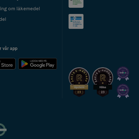
ing om läkemedel
del
r vår app
2024