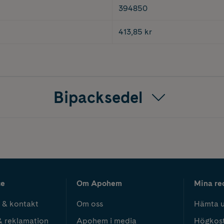
394850
413,85 kr
Bipacksedel
ce
Om Apohem
Mina re
 & kontakt
Om oss
Hämta u
& reklamation
Apohem i media
Högkos