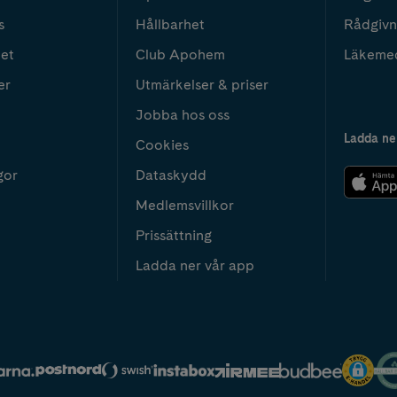
s
Hållbarhet
Rådgivn
het
Club Apohem
Läkeme
er
Utmärkelser & priser
Jobba hos oss
Ladda ne
Cookies
gor
Dataskydd
Medlemsvillkor
Prissättning
Ladda ner vår app