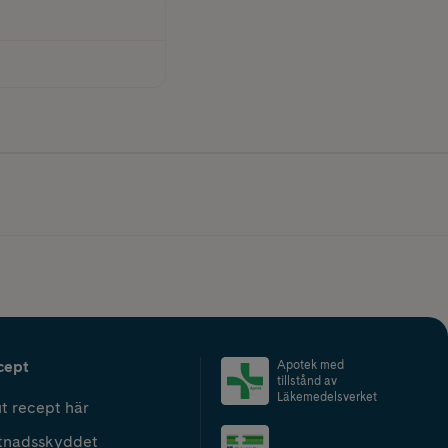
cept
Apotek med
tillstånd av
Läkemedelsverket
t recept här
tnadsskyddet