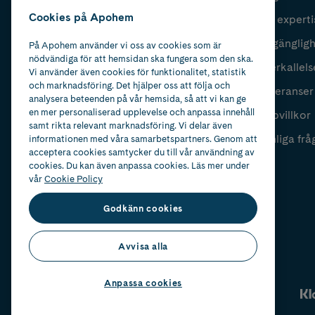
Cookies på Apohem
Vår experti
Fyll i mailadress
Skicka
Tillgänglig
På Apohem använder vi oss av cookies som är
nödvändiga för att hemsidan ska fungera som den ska.
Återkallels
Vi använder även cookies för funktionalitet, statistik
och marknadsföring. Det hjälper oss att följa och
Leveranser
analysera beteenden på vår hemsida, så att vi kan ge
en mer personaliserad upplevelse och anpassa innehåll
Köpvillkor
samt rikta relevant marknadsföring. Vi delar även
Vanliga frå
informationen med våra samarbetspartners. Genom att
acceptera cookies samtycker du till vår användning av
cookies. Du kan även anpassa cookies. Läs mer under
vår
Cookie Policy
Godkänn cookies
Avvisa alla
Anpassa cookies