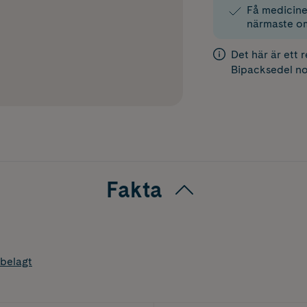
Få medicinen
närmaste o
Det här är ett 
Bipacksedel
no
Fakta
belagt