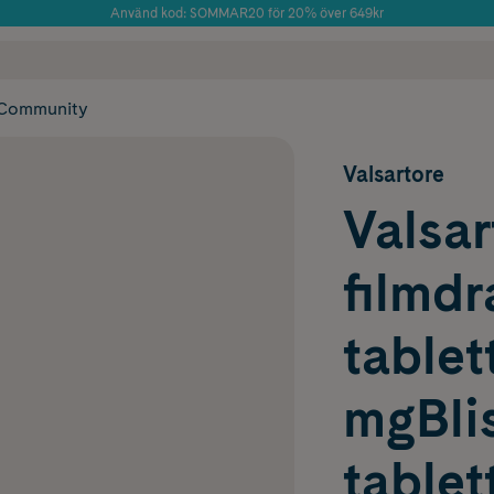
Använd kod: SOMMAR20 för 20% över 649kr
Årets Butik 2025 inom Skönhet
 frakt
✓ Rådgivning från farmaceuter & hudterapeuter
✓ Poäng på alla
Community
Valsartore
Valsa
filmd
tablet
mgBlis
tablet