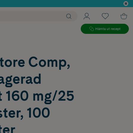
 köp*
Hämta ut recept
rtore Comp,
ragerad
t 160 mg/25
ter, 100
ter