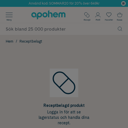
Använd kod: SOMMAR20 för 20% över 649kr
Årets Butik 2025 inom Skönhet
✓ Fri frakt
Meny
Recept
Profil
Favoriter
Kassa
✓ Rådgivning från farmaceuter & hudterapeuter
✓ Poäng på alla köp*
Hem
Receptbelagt
Receptbelagd produkt
Logga in för att se
lagerstatus och handla dina
recept.