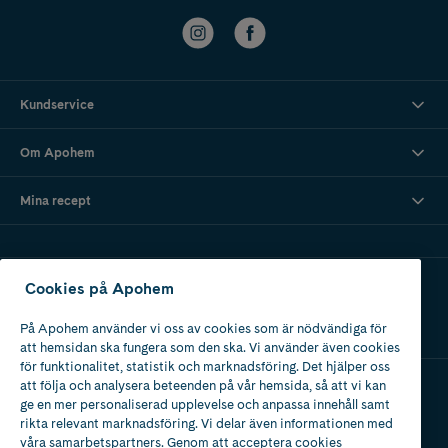
Kundservice
Om Apohem
Mina recept
Ladda ner vår app
Cookies på Apohem
På Apohem använder vi oss av cookies som är nödvändiga för
att hemsidan ska fungera som den ska. Vi använder även cookies
för funktionalitet, statistik och marknadsföring. Det hjälper oss
att följa och analysera beteenden på vår hemsida, så att vi kan
ge en mer personaliserad upplevelse och anpassa innehåll samt
Apotek med tillstånd
rikta relevant marknadsföring. Vi delar även informationen med
av Läkemedelsverket
våra samarbetspartners. Genom att acceptera cookies