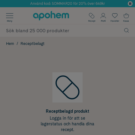
Använd kod: SOMMAR20 för 20% över 649kr
Årets Butik 2025 inom Skönhet
✓ Fri frakt
Meny
Recept
Profil
Favoriter
Kassa
✓ Rådgivning från farmaceuter & hudterapeuter
✓ Poäng på alla köp*
Hem
Receptbelagt
Receptbelagd produkt
Logga in för att se
lagerstatus och handla dina
recept.