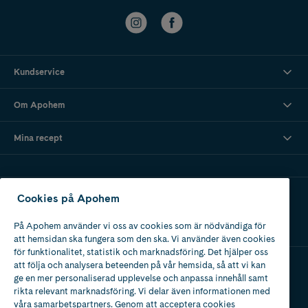
Kundservice
Om Apohem
Mina recept
Ladda ner vår app
Cookies på Apohem
På Apohem använder vi oss av cookies som är nödvändiga för
att hemsidan ska fungera som den ska. Vi använder även cookies
för funktionalitet, statistik och marknadsföring. Det hjälper oss
att följa och analysera beteenden på vår hemsida, så att vi kan
ge en mer personaliserad upplevelse och anpassa innehåll samt
Apotek med tillstånd
rikta relevant marknadsföring. Vi delar även informationen med
av Läkemedelsverket
våra samarbetspartners. Genom att acceptera cookies