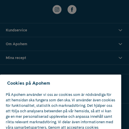
Kundservice
Om Apohem
Mina recept
Ladda ner vår app
Cookies på Apohem
På Apohem använder vi oss av cookies som är nödvändiga för
att hemsidan ska fungera som den ska. Vi använder även cookies
för funktionalitet, statistik och marknadsföring. Det hjälper oss
att följa och analysera beteenden på vår hemsida, så att vi kan
ge en mer personaliserad upplevelse och anpassa innehåll samt
Apotek med tillstånd
rikta relevant marknadsföring. Vi delar även informationen med
av Läkemedelsverket
våra samarbetspartners. Genom att acceptera cookies