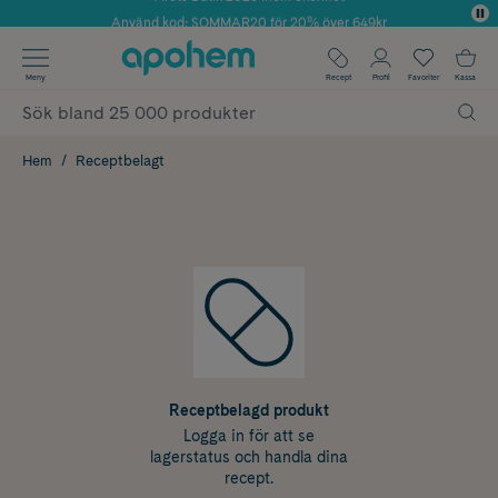
Använd kod: SOMMAR20 för 20% över 649kr
✓ Fri frakt
Meny
Recept
Profil
Favoriter
Kassa
✓ Rådgivning från farmaceuter & hudterapeuter
✓ Poäng på alla köp*
Hem
Receptbelagt
Receptbelagd produkt
Logga in för att se
lagerstatus och handla dina
recept.