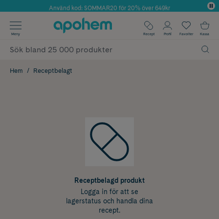
Använd kod: SOMMAR20 för 20% över 649kr
Årets Butik 2025 inom Skönhet
✓ Fri frakt
Meny
Recept
Profil
Favoriter
Kassa
✓ Rådgivning från farmaceuter & hudterapeuter
✓ Poäng på alla köp*
Hem
Receptbelagt
Receptbelagd produkt
Logga in för att se
lagerstatus och handla dina
recept.