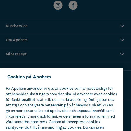
Kundservice
Om Apohem
Mina recept
Cookies på Apohem
Ladda ner vår app
På Apohem använder vi oss av cookies som är nödvändiga för
att hemsidan ska fungera som den ska. Vi använder även cookies
för funktionalitet, statistik och marknadsföring. Det hjälper oss
att följa och analysera beteenden på vår hemsida, så att vi kan
ge en mer personaliserad upplevelse och anpassa innehåll samt
Apotek med tillstånd
rikta relevant marknadsföring. Vi delar även informationen med
av Läkemedelsverket
våra samarbetspartners. Genom att acceptera cookies
samtycker du till vår användning av cookies. Du kan även