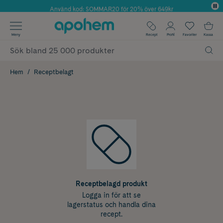
Använd kod: SOMMAR20 för 20% över 649kr
Årets Butik 2025 inom Skönhet
✓ Fri frakt
Meny
Recept
Profil
Favoriter
Kassa
✓ Rådgivning från farmaceuter & hudterapeuter
✓ Poäng på alla köp*
Hem
Receptbelagt
Receptbelagd produkt
Logga in för att se
lagerstatus och handla dina
recept.