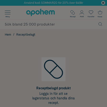
Använd kod: SOMMAR20 för 20% över 649kr
Årets Butik 2025 inom Skönhet
✓ Fri frakt
Meny
Recept
Profil
Favoriter
Kassa
✓ Rådgivning från farmaceuter & hudterapeuter
✓ Poäng på alla köp*
Hem
Receptbelagt
Receptbelagd produkt
Logga in för att se
lagerstatus och handla dina
recept.