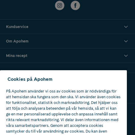
Kundservice
Om Apohem
Mina recept
Cookies på Apohem
Ladda ner vår app
På Apohem använder vi oss av cookies som är nödvändiga för
att hemsidan ska fungera som den ska. Vi använder även cookies
för funktionalitet, statistik och marknadsföring. Det hjälper oss
att följa och analysera beteenden på vår hemsida, så att vi kan
ge en mer personaliserad upplevelse och anpassa innehåll samt
Apotek med tillstånd
rikta relevant marknadsföring. Vi delar även informationen med
av Läkemedelsverket
våra samarbetspartners. Genom att acceptera cookies
samtycker du till vår användning av cookies. Du kan även