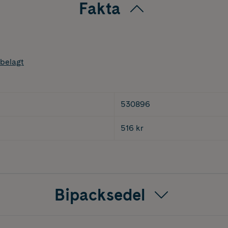
Fakta
belagt
530896
516 kr
Bipacksedel