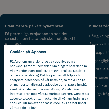
Prenumerera på vårt nyhetsbrev
Kundservi
Få personliga erbjudanden och det
Rådgivning
senaste inom hälsa och skönhet direkt i
din inbox.
Ångerrätt 
Cookies på Apohem
Vår experti
Fyll i mailadress
Skicka
Tillgänglig
På Apohem använder vi oss av cookies som är
nödvändiga för att hemsidan ska fungera som den ska.
Återkallels
Vi använder även cookies för funktionalitet, statistik
och marknadsföring. Det hjälper oss att följa och
Leveranser
analysera beteenden på vår hemsida, så att vi kan ge
en mer personaliserad upplevelse och anpassa innehåll
Köpvillkor
samt rikta relevant marknadsföring. Vi delar även
Vanliga frå
informationen med våra samarbetspartners. Genom att
acceptera cookies samtycker du till vår användning av
cookies. Du kan även anpassa cookies. Läs mer under
vår
Cookie Policy