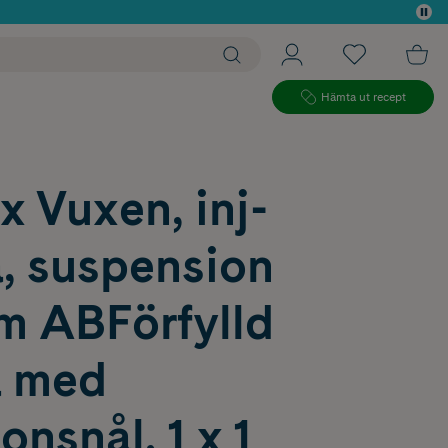
 köp*
Hämta ut recept
x Vuxen, inj-
, suspension
m ABFörfylld
a med
onsnål, 1 x 1