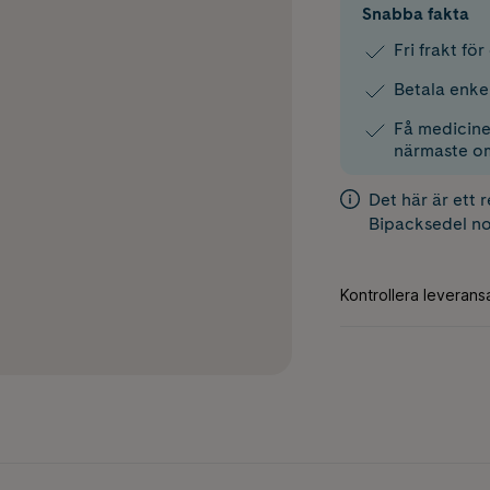
Snabba fakta
Fri frakt fö
Betala enke
Få medicinen
närmaste o
Det här är ett 
Bipacksedel
no