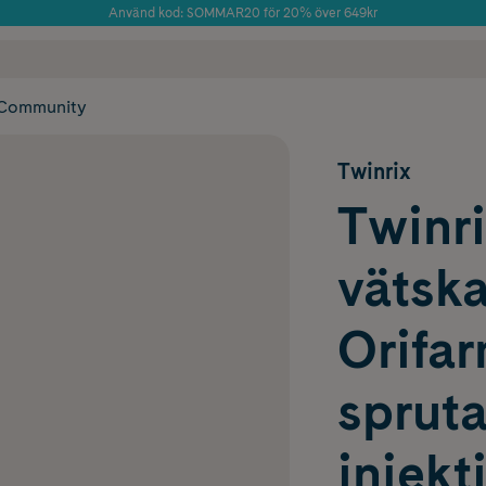
Använd kod: SOMMAR20 för 20% över 649kr
Årets Butik 2025 inom Skönhet
 frakt
✓ Rådgivning från farmaceuter & hudterapeuter
✓ Poäng på alla
Community
Twinrix
Twinri
vätska
Orifar
sprut
injekti