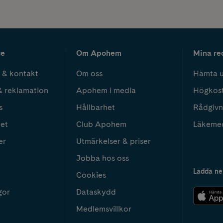
ce
Om Apohem
Mina re
 & kontakt
Om oss
Hämta u
& reklamation
Apohem i media
Högkos
s
Hållbarhet
Rådgivn
het
Club Apohem
Läkeme
er
Utmärkelser & priser
Jobba hos oss
Ladda ne
Cookies
gor
Dataskydd
Medlemsvillkor