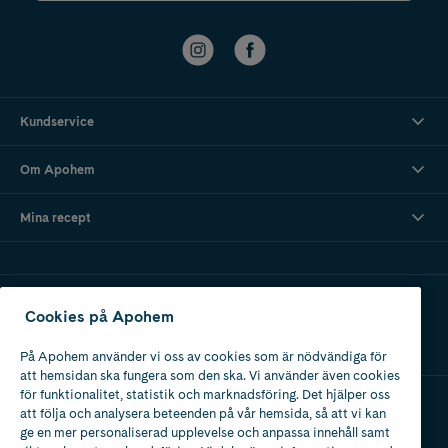
Kundservice
Om Apohem
Mina recept
Ladda ner vår app
Cookies på Apohem
På Apohem använder vi oss av cookies som är nödvändiga för
att hemsidan ska fungera som den ska. Vi använder även cookies
för funktionalitet, statistik och marknadsföring. Det hjälper oss
att följa och analysera beteenden på vår hemsida, så att vi kan
Apotek med tillstånd
ge en mer personaliserad upplevelse och anpassa innehåll samt
av Läkemedelsverket