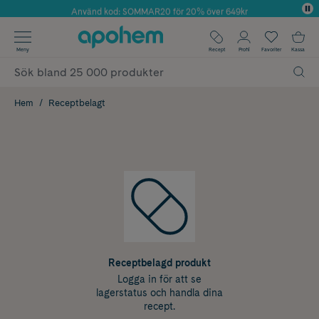
Använd kod: SOMMAR20 för 20% över 649kr
Årets Butik 2025 inom Skönhet
✓ Fri frakt
Meny
Recept
Profil
Favoriter
Kassa
✓ Rådgivning från farmaceuter & hudterapeuter
✓ Poäng på alla köp*
Hem
Receptbelagt
Receptbelagd produkt
Logga in för att se
lagerstatus och handla dina
recept.