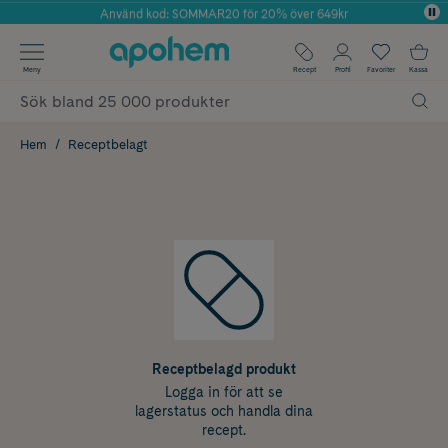
Använd kod: SOMMAR20 för 20% över 649kr
Årets Butik 2025 inom Skönhet
✓ Fri frakt
Meny
Recept
Profil
Favoriter
Kassa
✓ Rådgivning från farmaceuter & hudterapeuter
✓ Poäng på alla köp*
Hem
Receptbelagt
Receptbelagd produkt
Logga in för att se
lagerstatus och handla dina
recept.