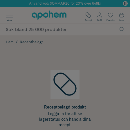
Använd kod: SOMMAR20 för 20% över 649kr
Årets Butik 2025 inom Skönhet
✓ Fri frakt
Meny
Recept
Profil
Favoriter
Kassa
✓ Rådgivning från farmaceuter & hudterapeuter
✓ Poäng på alla köp*
Hem
Receptbelagt
Receptbelagd produkt
Logga in för att se
lagerstatus och handla dina
recept.