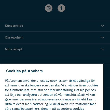
Kundservice
Om Apohem
Mina recept
Ladda ner vår app
Cookies på Apohem
På Apohem använder vi oss av cookies som är nödvändiga för
att hemsidan ska fungera som den ska. Vi använder även cookies
för funktionalitet, statistik och marknadsföring. Det hjälper oss
att följa och analysera beteenden på vår hemsida, så att vi kan
ge en mer personaliserad upplevelse och anpassa innehåll samt
Apotek med tillstånd
rikta relevant marknadsföring. Vi delar även informationen med
av Läkemedelsverket
våra samarbetspartners. Genom att acceptera cookies