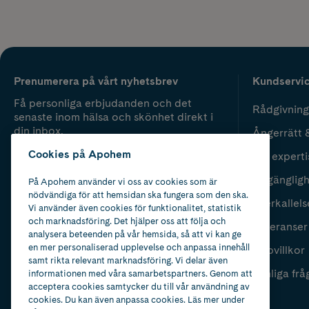
Prenumerera på vårt nyhetsbrev
Kundservi
Få personliga erbjudanden och det
Rådgivning
senaste inom hälsa och skönhet direkt i
din inbox.
Ångerrätt 
Cookies på Apohem
Vår experti
Fyll i mailadress
Skicka
Tillgänglig
På Apohem använder vi oss av cookies som är
nödvändiga för att hemsidan ska fungera som den ska.
Återkallels
Vi använder även cookies för funktionalitet, statistik
och marknadsföring. Det hjälper oss att följa och
Leveranser
analysera beteenden på vår hemsida, så att vi kan ge
en mer personaliserad upplevelse och anpassa innehåll
Köpvillkor
samt rikta relevant marknadsföring. Vi delar även
Vanliga frå
informationen med våra samarbetspartners. Genom att
acceptera cookies samtycker du till vår användning av
cookies. Du kan även anpassa cookies. Läs mer under