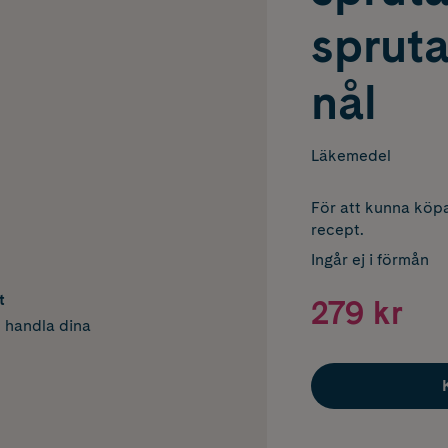
spruta
nål
Läkemedel
För att kunna köpa
recept.
Ingår ej i förmån
t
279 kr
h handla dina