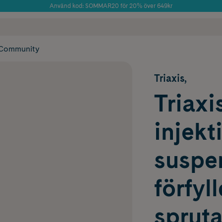
Använd kod: SOMMAR20 för 20% över 649kr
Årets Butik 2025 inom Skönhet
 frakt
✓ Rådgivning från farmaceuter & hudterapeuter
✓ Poäng på alla
Community
Triaxis,
Triaxi
injekt
suspe
förfyl
spruta