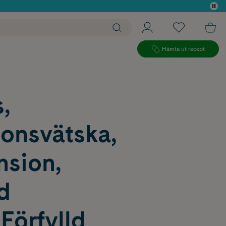
 köp*
Hämta ut recept
s,
ionsvätska,
nsion,
ld
Förfylld