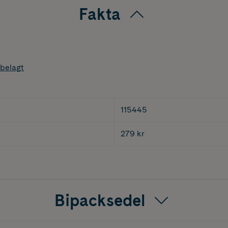
Fakta
belagt
115445
279 kr
Bipacksedel