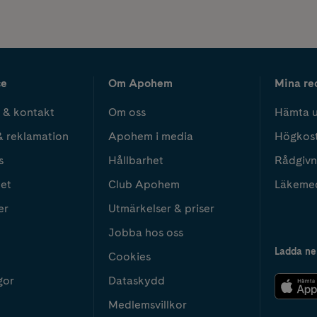
ce
Om Apohem
Mina re
 & kontakt
Om oss
Hämta u
& reklamation
Apohem i media
Högkos
s
Hållbarhet
Rådgivn
het
Club Apohem
Läkeme
er
Utmärkelser & priser
Jobba hos oss
Ladda ne
Cookies
gor
Dataskydd
Medlemsvillkor