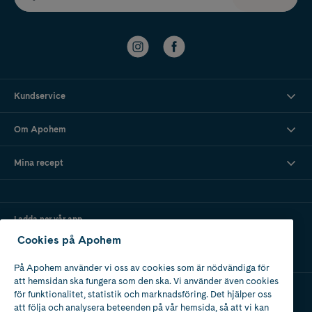
Kundservice
Om Apohem
Mina recept
Ladda ner vår app
Cookies på Apohem
På Apohem använder vi oss av cookies som är nödvändiga för
att hemsidan ska fungera som den ska. Vi använder även cookies
för funktionalitet, statistik och marknadsföring. Det hjälper oss
att följa och analysera beteenden på vår hemsida, så att vi kan
Apotek med tillstånd