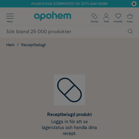
Använd kod: SOMMAR20 för 20% över 649kr
Årets Butik 2025 inom Skönhet
✓ Fri frakt
Meny
Recept
Profil
Favoriter
Kassa
✓ Rådgivning från farmaceuter & hudterapeuter
✓ Poäng på alla köp*
Hem
Receptbelagt
Receptbelagd produkt
Logga in för att se
lagerstatus och handla dina
recept.