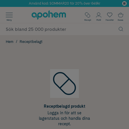
Använd kod: SOMMAR20 för 20% över 649kr
Årets Butik 2025 inom Skönhet
✓ Fri frakt
Meny
Recept
Profil
Favoriter
Kassa
✓ Rådgivning från farmaceuter & hudterapeuter
✓ Poäng på alla köp*
Hem
Receptbelagt
Receptbelagd produkt
Logga in för att se
lagerstatus och handla dina
recept.