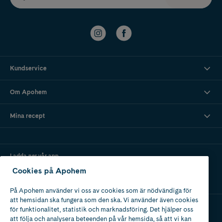
Kundservice
Om Apohem
Mina recept
Ladda ner vår app
Cookies på Apohem
På Apohem använder vi oss av cookies som är nödvändiga för
att hemsidan ska fungera som den ska. Vi använder även cookies
för funktionalitet, statistik och marknadsföring. Det hjälper oss
att följa och analysera beteenden på vår hemsida, så att vi kan
Apotek med tillstånd