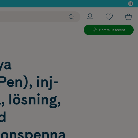
 köp*
Hämta ut recept
ya
en), inj-
, lösning,
ld
tionspenna