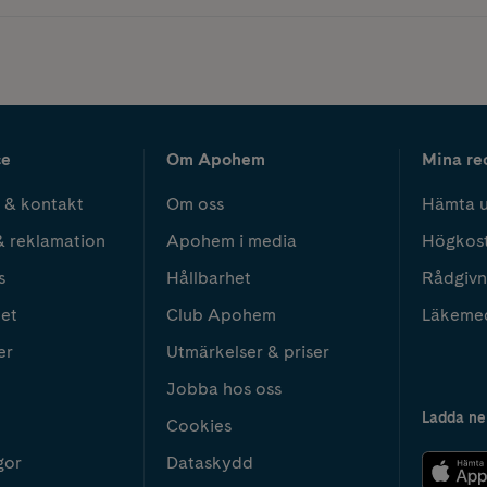
ce
Om Apohem
Mina re
 & kontakt
Om oss
Hämta u
& reklamation
Apohem i media
Högkos
s
Hållbarhet
Rådgivn
het
Club Apohem
Läkeme
er
Utmärkelser & priser
Jobba hos oss
Ladda ne
Cookies
gor
Dataskydd