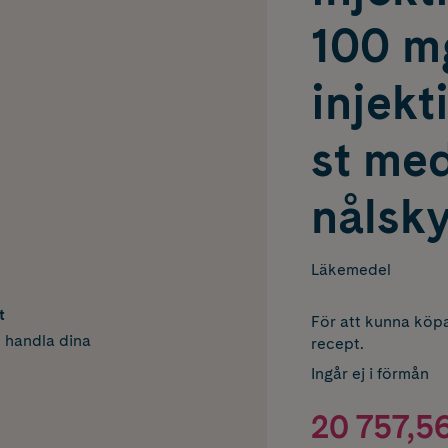
100 m
injekt
st me
nålsk
Läkemedel
t
För att kunna köpa
h handla dina
recept.
Ingår ej i förmån
20 757,56