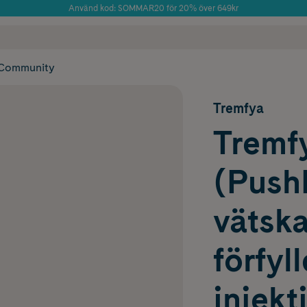
Använd kod: SOMMAR20 för 20% över 649kr
Årets Butik 2025 inom Skönhet
 frakt
✓ Rådgivning från farmaceuter & hudterapeuter
✓ Poäng på alla
Community
Tremfya
Tremf
(PushP
vätska
förfyl
injek