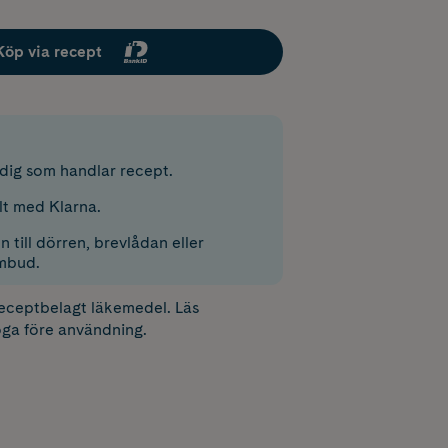
Köp via recept
r dig som handlar recept.
lt med Klarna.
 till dörren, brevlådan eller
mbud.
receptbelagt läkemedel. Läs
ga före användning.