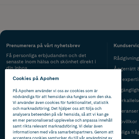
Prenumerera på vårt nyhetsbrev
Kundservi
Få personliga erbjudanden och det
Rådgivning
senaste inom hälsa och skönhet direkt i
din inbox.
Ångerrätt 
Cookies på Apohem
Vår experti
Fyll i mailadress
Skicka
Tillgänglig
På Apohem använder vi oss av cookies som är
nödvändiga för att hemsidan ska fungera som den ska.
Återkallels
Vi använder även cookies för funktionalitet, statistik
och marknadsföring. Det hjälper oss att följa och
Leveranser
analysera beteenden på vår hemsida, så att vi kan ge
en mer personaliserad upplevelse och anpassa innehåll
Köpvillkor
samt rikta relevant marknadsföring. Vi delar även
Vanliga frå
informationen med våra samarbetspartners. Genom att
acceptera cookies samtycker du till vår användning av