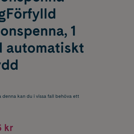
gFörfylld
ionspenna, 1
d automatiskt
ydd
 denna kan du i vissa fall behöva ett
 kr