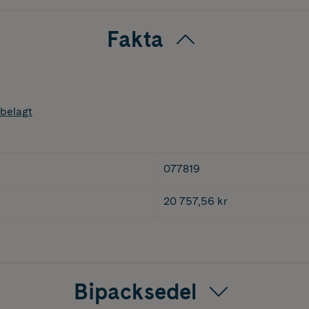
Fakta
belagt
077819
20 757,56 kr
Bipacksedel