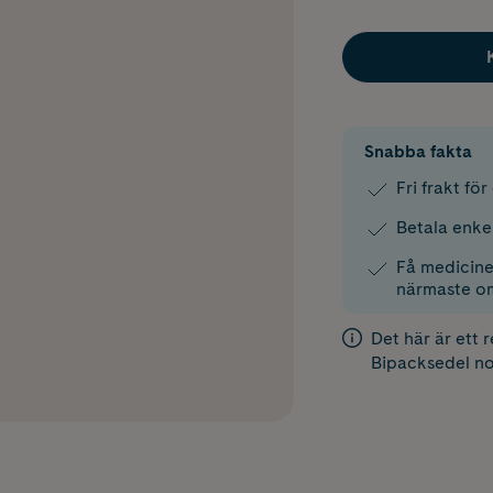
Snabba fakta
Fri frakt fö
Betala enke
Få medicinen
närmaste o
Det här är ett 
Bipacksedel
no