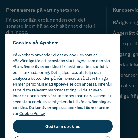
Prenumerera på vårt nyhetsbrev
Kundservi
Få personliga erbjudanden och det
Rådgivning
senaste inom hälsa och skönhet direkt i
din inbox.
Ångerrätt 
Cookies på Apohem
Vår experti
Fyll i mailadress
Skicka
Tillgänglig
På Apohem använder vi oss av cookies som är
nödvändiga för att hemsidan ska fungera som den ska.
Återkallels
Vi använder även cookies för funktionalitet, statistik
och marknadsföring. Det hjälper oss att följa och
Leveranser
analysera beteenden på vår hemsida, så att vi kan ge
en mer personaliserad upplevelse och anpassa innehåll
Köpvillkor
samt rikta relevant marknadsföring. Vi delar även
Vanliga frå
informationen med våra samarbetspartners. Genom att
acceptera cookies samtycker du till vår användning av
cookies. Du kan även anpassa cookies. Läs mer under
vår
Cookie Policy
Godkänn cookies