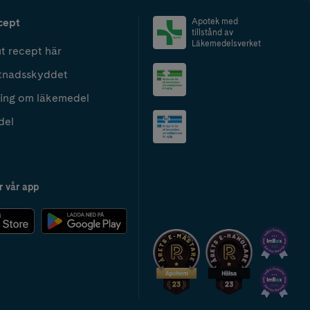
cept
Apotek med
tillstånd av
Läkemedelsverket
t recept här
tnadsskyddet
ing om läkemedel
del
r vår app
2024