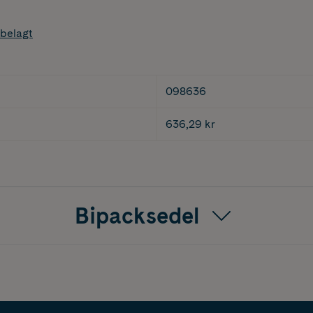
belagt
098636
636,29 kr
Bipacksedel