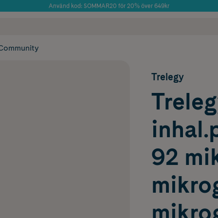
Använd kod: SOMMAR20 för 20% över 649kr
Årets Butik 2025 inom Skönhet
 frakt
✓ Rådgivning från farmaceuter & hudterapeuter
✓ Poäng på alla
Community
Trelegy
Treleg
inhal.
92 mi
mikro
mikro