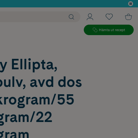
 köp*
Hämta ut recept
y Ellipta,
pulv, avd dos
krogram/55
gram/22
gram