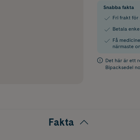
Snabba fakta
Fri frakt fö
Betala enke
Få medicinen
närmaste o
Det här är ett 
Bipacksedel
no
Fakta