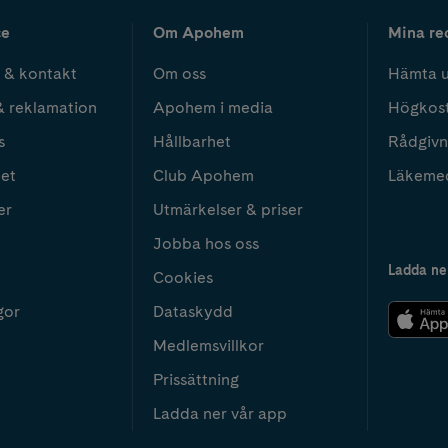
ce
Om Apohem
Mina re
 & kontakt
Om oss
Hämta u
& reklamation
Apohem i media
Högkos
s
Hållbarhet
Rådgivn
het
Club Apohem
Läkeme
er
Utmärkelser & priser
Jobba hos oss
Ladda ne
Cookies
gor
Dataskydd
Medlemsvillkor
Prissättning
Ladda ner vår app