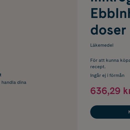
EbbInh
doser
Läkemedel
För att kunna köpa
recept.
t
Ingår ej i förmån
h handla dina
636,29 k