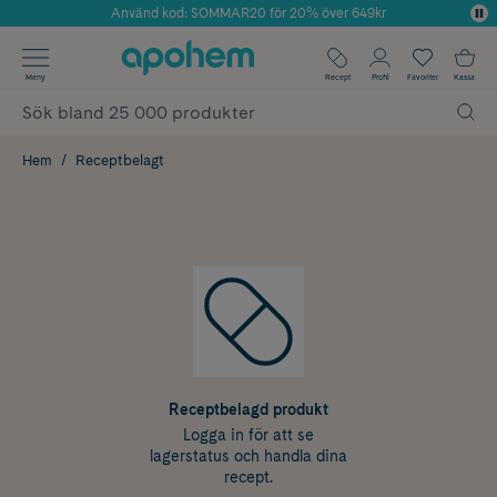
Använd kod: SOMMAR20 för 20% över 649kr
Årets Butik 2025 inom Skönhet
✓ Fri frakt
Meny
Recept
Profil
Favoriter
Kassa
✓ Rådgivning från farmaceuter & hudterapeuter
✓ Poäng på alla köp*
Hem
Receptbelagt
Receptbelagd produkt
Logga in för att se
lagerstatus och handla dina
recept.