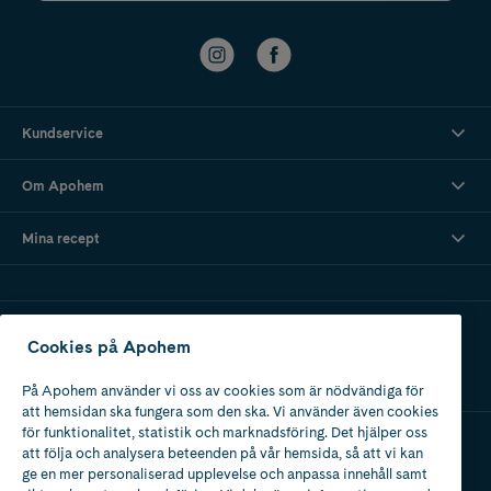
Kundservice
Om Apohem
Mina recept
Ladda ner vår app
Cookies på Apohem
På Apohem använder vi oss av cookies som är nödvändiga för
att hemsidan ska fungera som den ska. Vi använder även cookies
för funktionalitet, statistik och marknadsföring. Det hjälper oss
att följa och analysera beteenden på vår hemsida, så att vi kan
Apotek med tillstånd
ge en mer personaliserad upplevelse och anpassa innehåll samt
av Läkemedelsverket