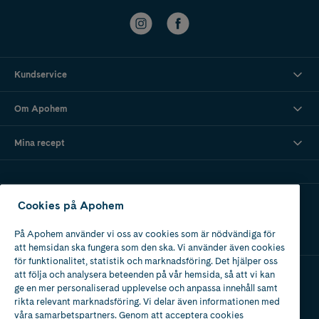
Kundservice
Om Apohem
Mina recept
Ladda ner vår app
Cookies på Apohem
På Apohem använder vi oss av cookies som är nödvändiga för
att hemsidan ska fungera som den ska. Vi använder även cookies
för funktionalitet, statistik och marknadsföring. Det hjälper oss
att följa och analysera beteenden på vår hemsida, så att vi kan
ge en mer personaliserad upplevelse och anpassa innehåll samt
Apotek med tillstånd
rikta relevant marknadsföring. Vi delar även informationen med
av Läkemedelsverket
våra samarbetspartners. Genom att acceptera cookies