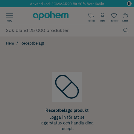
Använd kod: SOMMAR20 för 20% över 649kr
Årets Butik 2025 inom Skönhet
✓ Fri frakt
Meny
Recept
Profil
Favoriter
Kassa
✓ Rådgivning från farmaceuter & hudterapeuter
✓ Poäng på alla köp*
Hem
Receptbelagt
Receptbelagd produkt
Logga in för att se
lagerstatus och handla dina
recept.