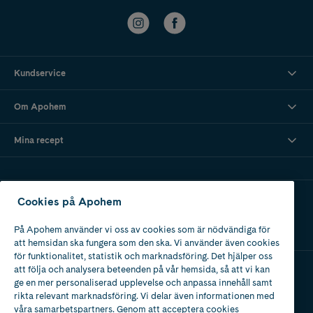
Kundservice
Om Apohem
Mina recept
Ladda ner vår app
Cookies på Apohem
På Apohem använder vi oss av cookies som är nödvändiga för
att hemsidan ska fungera som den ska. Vi använder även cookies
för funktionalitet, statistik och marknadsföring. Det hjälper oss
att följa och analysera beteenden på vår hemsida, så att vi kan
ge en mer personaliserad upplevelse och anpassa innehåll samt
Apotek med tillstånd
rikta relevant marknadsföring. Vi delar även informationen med
av Läkemedelsverket
våra samarbetspartners. Genom att acceptera cookies