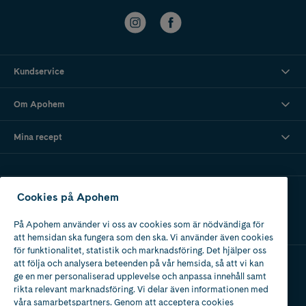
Kundservice
Om Apohem
Mina recept
Ladda ner vår app
Cookies på Apohem
På Apohem använder vi oss av cookies som är nödvändiga för
att hemsidan ska fungera som den ska. Vi använder även cookies
för funktionalitet, statistik och marknadsföring. Det hjälper oss
att följa och analysera beteenden på vår hemsida, så att vi kan
ge en mer personaliserad upplevelse och anpassa innehåll samt
Apotek med tillstånd
rikta relevant marknadsföring. Vi delar även informationen med
av Läkemedelsverket
våra samarbetspartners. Genom att acceptera cookies