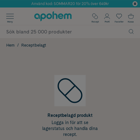
Använd kod: SOMMAR20 för 20% över 649kr
Årets Butik 2025 inom Skönhet
✓ Fri frakt
Meny
Recept
Profil
Favoriter
Kassa
✓ Rådgivning från farmaceuter & hudterapeuter
✓ Poäng på alla köp*
Hem
Receptbelagt
Receptbelagd produkt
Logga in för att se
lagerstatus och handla dina
recept.