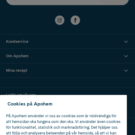
Kundservice
Om Apohem
Mina recept
Ladda ner vår app
Cookies på Apohem
På Apohem använder vi oss av cookies som är nödvändiga för
att hemsidan ska fungera som den ska. Vi använder även cookies
för funktionalitet, statistik och marknadsföring. Det hjälper oss
att följa och analysera beteenden på vår hemsida, så att vi kan
Apotek med tillstånd