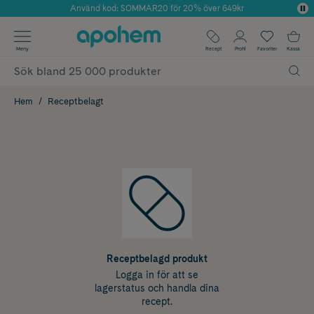
Använd kod: SOMMAR20 för 20% över 649kr
Årets Butik 2025 inom Skönhet
✓ Fri frakt
Meny
Recept
Profil
Favoriter
Kassa
✓ Rådgivning från farmaceuter & hudterapeuter
✓ Poäng på alla köp*
Hem
Receptbelagt
Receptbelagd produkt
Logga in för att se
lagerstatus och handla dina
recept.