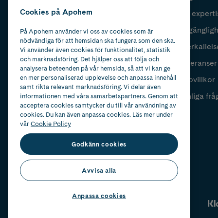
Cookies på Apohem
Vår experti
Fyll i mailadress
Skicka
Tillgänglig
På Apohem använder vi oss av cookies som är
nödvändiga för att hemsidan ska fungera som den ska.
Återkallels
Vi använder även cookies för funktionalitet, statistik
och marknadsföring. Det hjälper oss att följa och
Leveranser
analysera beteenden på vår hemsida, så att vi kan ge
en mer personaliserad upplevelse och anpassa innehåll
Köpvillkor
samt rikta relevant marknadsföring. Vi delar även
Vanliga frå
informationen med våra samarbetspartners. Genom att
acceptera cookies samtycker du till vår användning av
cookies. Du kan även anpassa cookies. Läs mer under
vår
Cookie Policy
Godkänn cookies
Avvisa alla
Anpassa cookies