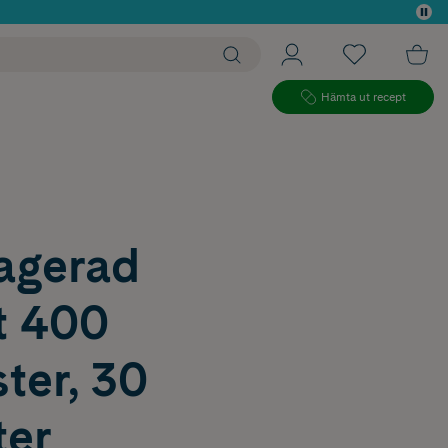
 köp*
Hämta ut recept
ragerad
t 400
ter, 30
ter