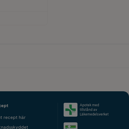
cept
Apotek med
tillstånd av
Läkemedelsverket
t recept här
tnadsskyddet