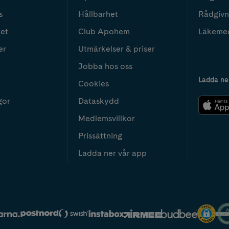
s
Hållbarhet
Rådgivn
het
Club Apohem
Läkeme
er
Utmärkelser & priser
Jobba hos oss
Ladda ne
Cookies
gor
Dataskydd
Medlemsvillkor
Prissättning
Ladda ner vår app