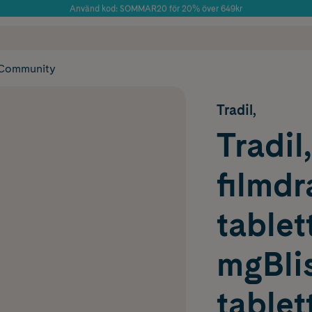
Använd kod: SOMMAR20 för 20% över 649kr
Årets Butik 2025 inom Skönhet
 frakt
✓ Rådgivning från farmaceuter & hudterapeuter
✓ Poäng på alla
Community
Tradil,
Tradil,
filmd
tablet
mgBlis
tablet