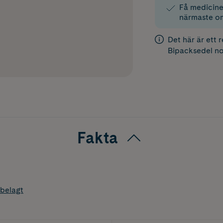
Få medicinen
närmaste o
Det här är ett 
Bipacksedel
no
Fakta
belagt