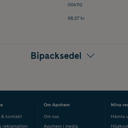
004112
98,27 kr
Bipacksedel
ce
Om Apohem
Mina re
 & kontakt
Om oss
Hämta u
& reklamation
Apohem i media
Högkos