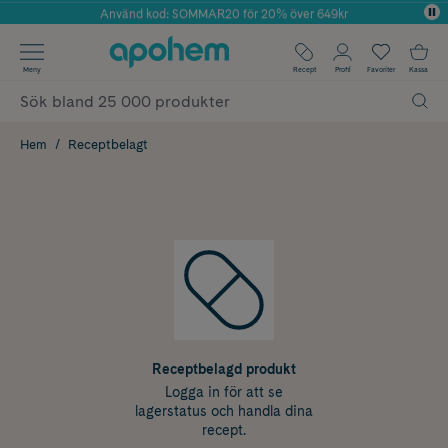
Använd kod: SOMMAR20 för 20% över 649kr
Årets Butik 2025 inom Skönhet
✓ Fri frakt
Meny
Recept
Profil
Favoriter
Kassa
✓ Rådgivning från farmaceuter & hudterapeuter
✓ Poäng på alla köp*
Hem
Receptbelagt
Receptbelagd produkt
Logga in för att se
lagerstatus och handla dina
recept.