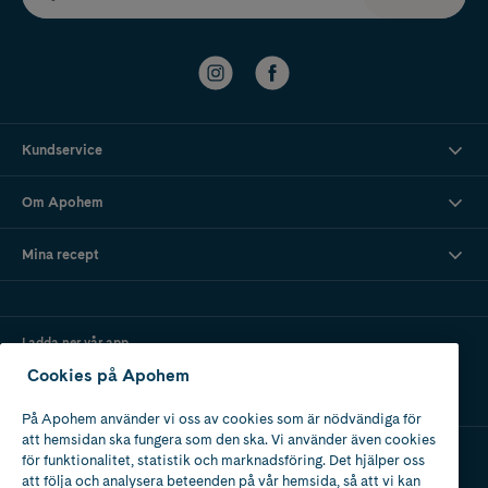
Kundservice
Om Apohem
Mina recept
Ladda ner vår app
Cookies på Apohem
På Apohem använder vi oss av cookies som är nödvändiga för
att hemsidan ska fungera som den ska. Vi använder även cookies
för funktionalitet, statistik och marknadsföring. Det hjälper oss
att följa och analysera beteenden på vår hemsida, så att vi kan
Apotek med tillstånd