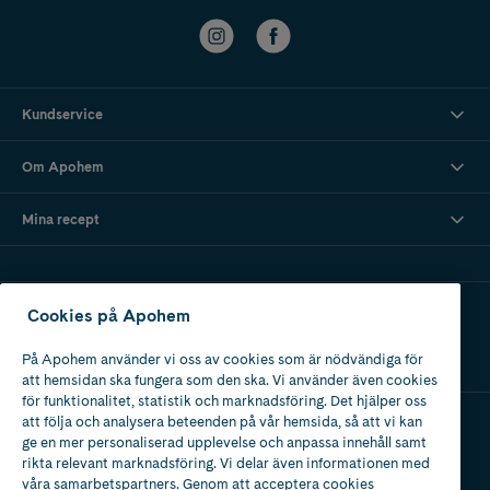
Kundservice
Om Apohem
Mina recept
Ladda ner vår app
Cookies på Apohem
På Apohem använder vi oss av cookies som är nödvändiga för
att hemsidan ska fungera som den ska. Vi använder även cookies
för funktionalitet, statistik och marknadsföring. Det hjälper oss
att följa och analysera beteenden på vår hemsida, så att vi kan
ge en mer personaliserad upplevelse och anpassa innehåll samt
Apotek med tillstånd
rikta relevant marknadsföring. Vi delar även informationen med
av Läkemedelsverket
våra samarbetspartners. Genom att acceptera cookies