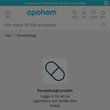
Använd kod: SOMMAR20 för 20% över 649kr
Årets Butik 2025 inom Skönhet
✓ Fri frakt
Meny
Recept
Profil
Favoriter
Kassa
✓ Rådgivning från farmaceuter & hudterapeuter
✓ Poäng på alla köp*
Hem
Receptbelagt
Receptbelagd produkt
Logga in för att se
lagerstatus och handla dina
recept.